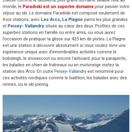
monde, le
Paradiski est un superbe domaine
pour passer votre
séjour au ski. Le domaine Paradiski est composé seulement de
trois stations, avec
Les Arcs
,
La Plagne
parmi les plus grandes
et
Peisey- Vallandry
située au cœur des deux. Profitez de ces
superbes stations en famille ou entre amis, ou vous aurez
l’occasion de pratiquer la glisse sur 425 km de pistes. La Plagne
est une station à découvrir absolument si vous voulez vivre une
expérience unique avec d’innombrables activités comme le
bobsleigh, le snowscoot ou encore l’airboard, pour le parapente,
les balades en chien de traîneaux ou en motoneige visitez la
station des Arcs. En outre
Peisey-Vallandry
est renommé pour
ces activités nordiques comme le biathlon, les balades avec des
rennes, ou le ski joëring.