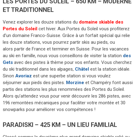
LES PORTES DU SOLEIL – 650 KM – MODERNE
ET TRADITIONNEL
Venez explorer les douze stations du
domaine skiable des
Portes du Soleil
cet hiver. Aux Portes du Soleil vous profiterez
d’un domaine Franco-Suisse. Grâce à un forfait spécial qui relie
les douze stations, vous pourrez partir skis au pieds, ou
alors partir de France et terminer en Suisse. Pour les vacances
au ski en famille, nous vous conseillons de visiter la station
des
Gets
avec des pistes à thème pour vos enfants. Vous cherchez
du ski traditionnel dans les alpages,
Châtel
est la station idéale.
Sinon
Avoriaz
est une superbe station si vous voulez
séjourner aux pieds des pistes.
Morzine
et Champéry font aussi
partis des stations les plus renommées des Portes du Soleil.
Alors qu’attendez vous pour venir découvrir les 286 pistes, avec
196 remontées mécaniques pour faciliter votre montée et 30
snowparks pour améliorer vos compétences !
PARADISKI – 425 KM – UN LIEU FAMILIAL
Classé comme le deuxième plus grand domaine skiable relié au