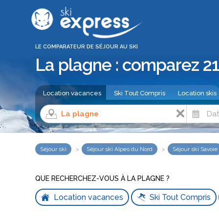
LE COMPARATEUR DE SÉJOUR AU SKI
La plagne : comparez 21 
Location vacances
Ski Tout Compris
Location skis
Séjour ski
Séjour ski Alpes du Nord
Séjour ski Savoie
QUE RECHERCHEZ-VOUS À LA PLAGNE ?
Location vacances
Ski Tout Compris