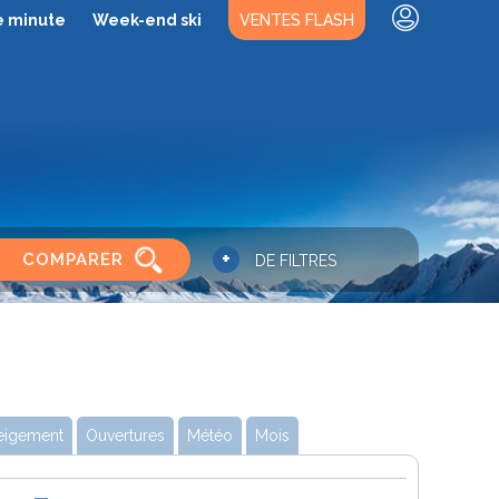
e minute
Week-end ski
VENTES FLASH
+
COMPARER
DE FILTRES
eigement
Ouvertures
Météo
Mois