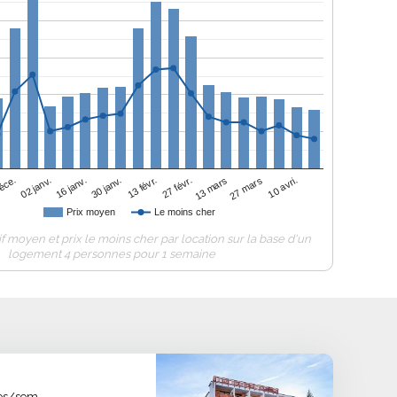
16 janv.
13 févr.
13 mars
10 avri.
02 janv.
30 janv.
27 févr.
27 mars
éce.
Prix moyen
Le moins cher
if moyen et prix le moins cher par location sur la base d'un
logement 4 personnes pour 1 semaine
uros/sem