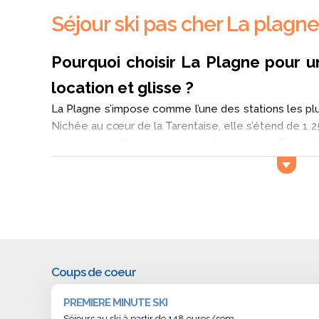
Séjour ski pas cher La plagne
Pourquoi choisir La Plagne pour u
location et glisse ?
La Plagne s’impose comme l’une des stations les pl
Nichée au cœur de la Tarentaise, elle s’étend de 1 250
de jeu exceptionnel pour tous les niveaux. En chois
profite d’un environnement varié, entre
station
panoramas spectaculaires sur le Mont Blanc.
Quelles spécialités culinaires découvrir pe
Impossible de séjourner à La Plagne sans goûter
raclette, croziflette ou diots au vin blanc. De nomb
repas copieux face à la montagne. En station, les 
Coups de coeur
charcuterie artisanale régalent les gourmets.
PREMIERE MINUTE SKI
Séjours au ski à partir de 148 euros/sem