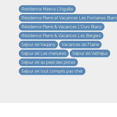
Résidence Maeva L'Aiguille
Résidence Pierre et Vacances Les Fontaines Blan
Résidence Pierre & Vacances L'Ours Blanc
Résidence Pierre & Vacances Les Bergers
Séjour ski Vaujany
Vacances ski Flaine
Séjour ski Les menuires
Séjour ski Valfréjus
Les Arcs
uverture des
Promotions première
Séjour ski au pied des pistes
respect
 et événements
minute au ski
l'envir
Séjour ski tout compris pas cher