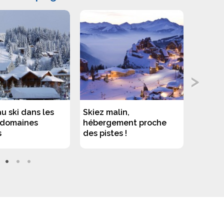
au ski dans les
Skiez malin,
Découv
 domaines
hébergement proche
héber
s
des pistes !
des Pis