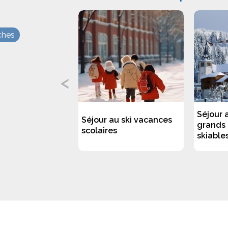
ches
, la station
Séjour 
Séjour au ski vacances
ueuse de
grands
scolaires
onnement
skiable