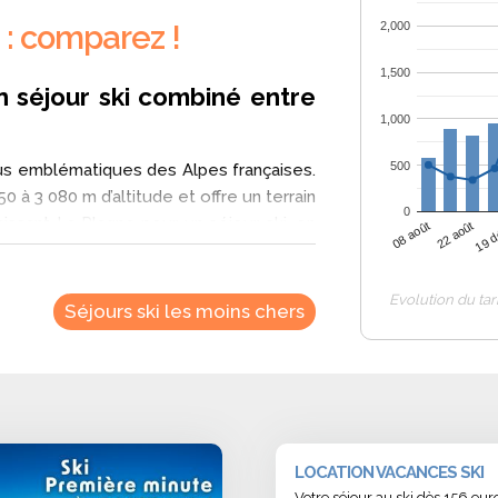
 : comparez !
2,000
1,500
n séjour ski combiné entre
1,000
500
us emblématiques des Alpes françaises.
 à 3 080 m d’altitude et offre un terrain
0
issant La Plagne pour un séjour ski, on
22 août
08 août
19 d
s d’altitude
, villages authentiques et
Evolution du tar
Séjours ski les moins chers
ndant un séjour ski à La Plagne ?
 aux spécialités savoyardes : fondue,
reux restaurants d’altitude proposent des
produits locaux comme le Beaufort et la
LOCATION VACANCES SKI
Votre séjour au ski dès 156 e