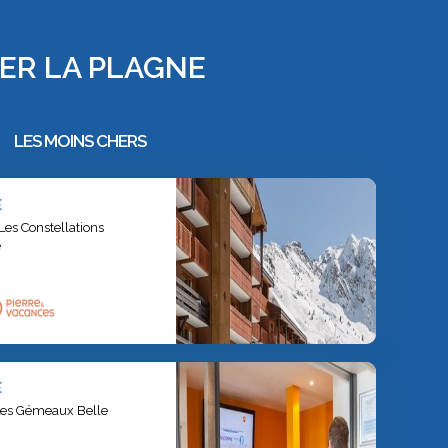
HER LA PLAGNE
LES MOINS CHERS
E
es Constellations
e
E
Les Gémeaux Belle