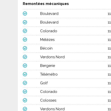
Remontées mécaniques
Boulevard
1
Boulevard
1
Colorado
1
Mélèzes
1
Bécoin
1
Verdons Nord
1
Bergerie
1
Télémétro
1
Golf
1
Colorado
1
Colosses
1
Verdons Nord
1