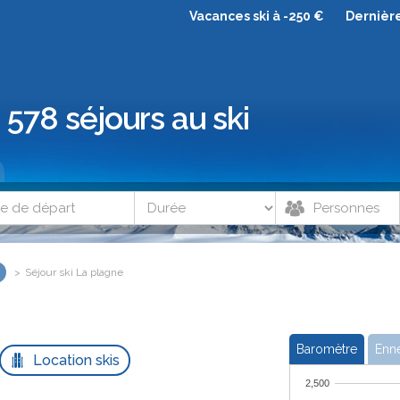
Vacances ski à -250 €
Dernièr
578 séjours au ski
Séjour ski La plagne
Baromètre
Enn
Location skis
2,500