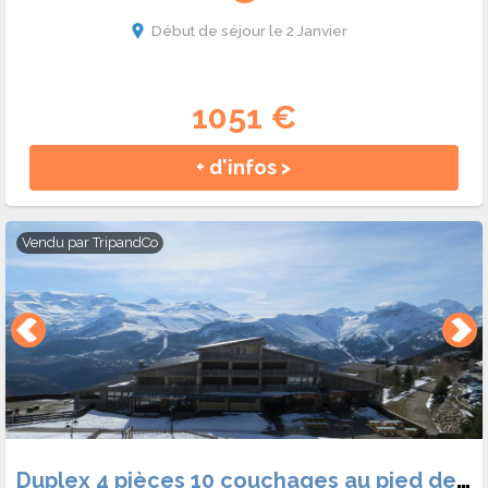
Début de séjour le 2 Janvier
1051 €
+ d'infos >
Vendu par
TripandCo
Duplex 4 pièces 10 couchages au pied des pistes - Auris en Oisans - Martagons b