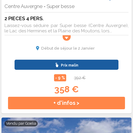
Centre Auvergne
Super besse
-
2 PIECES 4 PERS.
Laissez-vous séduire par Super besse (Centre Auvergne),
le Lac des Hermines et la Plaine des Moutons, lors...
Début de séjour le 2 Janvier
Prix malin
- 9 %
392 €
358 €
+ d'infos >
Vendu par
Goelia