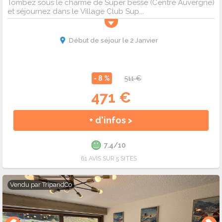
Tombez sous le charme de Super besse (Centre Auvergne)
et séjournez dans le Village Club Sup...
Début de séjour le 2 Janvier
- 8 %
511 €
471 €
+ d'infos >
7.4/10
61 AVIS SUR 5 SITES
Vendu par
TripandCo