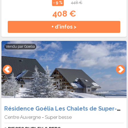
- 9 %
448 €
408 €
+ d'infos >
Vendu par
Goelia
Résidence Goélia Les Chalets de Super-Besse
Centre Auvergne
Super besse
-