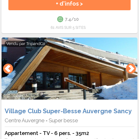
+ d'infos >
7.4/10
61 AVIS SUR 5 SITES
Vendu par
TripandCo
Village Club Super-Besse Auvergne Sancy
Centre Auvergne
Super besse
-
Appartement - TV - 6 pers. - 35m2