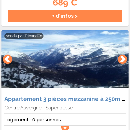
689 €
+ d'infos >
Vendu par
TripandCo
Appartement 3 pièces mezzanine à 250m des pistes - Auris en Oisans - Gentianes
Centre Auvergne
Super besse
-
Logement 10 personnes