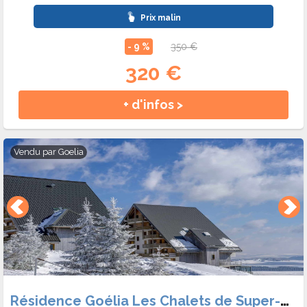
Prix malin
- 9 %
350 €
320 €
+ d'infos >
Vendu par
Goelia
Résidence Goélia Les Chalets de Super-Besse