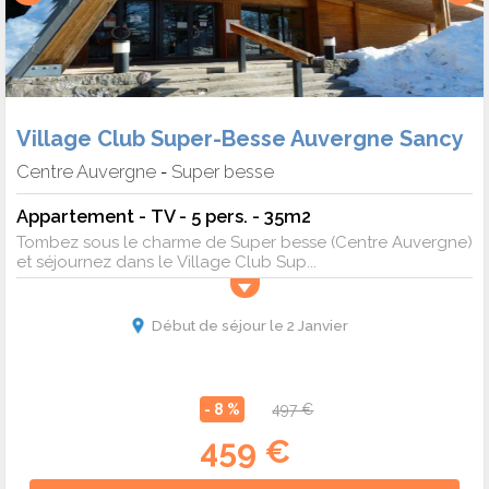
Village Club Super-Besse Auvergne Sancy
Centre Auvergne
Super besse
-
Appartement - TV - 5 pers. - 35m2
Tombez sous le charme de Super besse (Centre Auvergne)
et séjournez dans le Village Club Sup...
Début de séjour le 2 Janvier
- 8 %
497 €
459 €