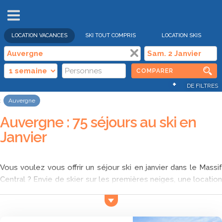
VENTES
FLASH
LOCATION VACANCES
SKI TOUT COMPRIS
LOCATION SKIS
COMPARER
+
DE FILTRES
Auvergne
Auvergne : 75 séjours au ski en
Janvier
Vous voulez vous offrir un séjour ski en janvier dans le Massif
Central ? Envie de skier sur les premières neiges, une location
aux pieds des pistes ? Ski Express vous permet de comparer
les offres pour un séjour au ski dans le massif central au mois
de janvier et de trouver parmi les offres sélectionnées qui est