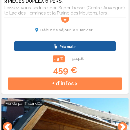
3 PIECES DUPLEX 6 PERS.
Laissez-vous séduire par Super besse (Centre Auvergne),
le Lac des Hermines et la Plaine des Moutons, lors...
Début de séjour le 2 Janvier
Prix malin
- 9 %
504 €
459 €
+ d'infos >
Vendu par
TripandCo