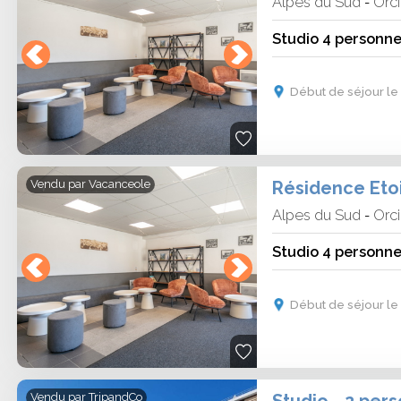
Alpes du Sud
Orc
-
Studio 4 personne
Début de séjour le 
Résidence Etoi
Vendu par
Vacanceole
Alpes du Sud
Orc
-
Studio 4 personne
Début de séjour le 
Vendu par
TripandCo