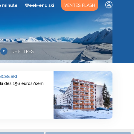
e minute
Week-end ski
VENTES FLASH
+
DE FILTRES
CES SKI
ski dès 156 euros/sem