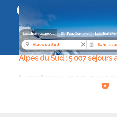
LE COMPARATEUR DE SÉJOUR AU SKI
Location vacances
Ski Tout Compris
Location skis
Séjour ski
Alpes du Sud
Janvier
Alpes du Sud : 5 007 séjours 
En janvier, offrez-vous un séjour pas cher aux sport
sud. Prenez le grand air pour cette nouvelle année
moins chère de la saison hivernale. Comparez, gr
disponibles auprès de 50 sites partenaires et partez
station-village et dans une grande station de ski de
plus accessible des Alpes du sud pour partir pas che
Vous pouvez également privilégier les stations-