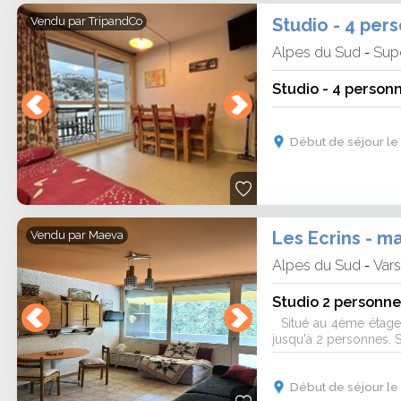
Vendu par
TripandCo
Alpes du Sud
Sup
-
Début de séjour le 
Les Ecrins - 
Vendu par
Maeva
Alpes du Sud
Var
-
Studio 2 personne
Situé au 4ème étage d
jusqu'à 2 personnes. 
Début de séjour le 