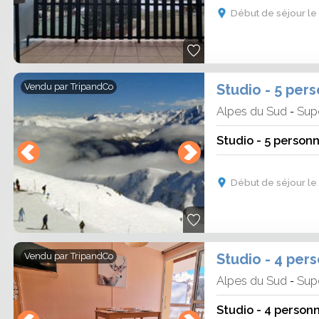
Début de séjour le 
our vous. Ski Express vous compare des
 (6 nuits).Vous trouverez de la l
ocation
ille ou en groupe. La location ski tout
ces en toute sérenité. A vous de choisir
s nombreuses existantes : hébergement +
Vendu par
TripandCo
ériel de ski / hébergement + forfait +
Alpes du Sud
Sup
-
i vous permettra de profiter pleinement
nneigées qu'offre la période de janvier.
Début de séjour le 
Alpes du Sud en janvier et à vivre des
e alpin à couper le souffle. Rejoignez-
ez jamais.
Vendu par
TripandCo
Alpes du Sud
Sup
-