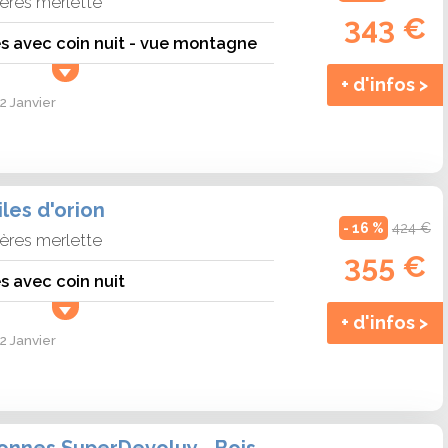
ières merlette
343 €
s avec coin nuit - vue montagne
+ d'infos >
2 Janvier
les d'orion
- 16 %
424 €
ières merlette
355 €
s avec coin nuit
+ d'infos >
2 Janvier
Studio - 2 personnes SuperDevoluy - Bois d\'aurouze puy