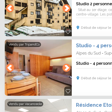
Studio 2 personn
Situé au 1er étage, c
centre-village. Les pist
Début de séjour le 
Vendu par
TripandCo
Alpes du Sud
Sup
-
Début de séjour le 
Résidence Etoi
Vendu par
Vacanceole