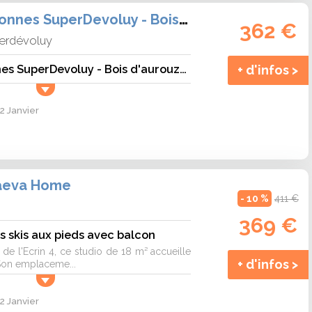
Studio - 4 personnes SuperDevoluy - Bois d\'aurouze costebelle
362 €
erdévoluy
Studio - 4 personnes SuperDevoluy - Bois d'aurouze costebelle
+ d'infos >
2 Janvier
maeva Home
- 10 %
411 €
s
369 €
s skis aux pieds avec balcon
e l'Ecrin 4, ce studio de 18 m² accueille
+ d'infos >
Son emplaceme...
2 Janvier