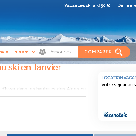
Vacances ski à -250 €
Dernièr
COMPARER
au ski en Janvier
LOCATION VACAN
Votre séjour au 
s d'hiver dans les hauteurs des Alpes du
 et profiter de l'une des périodes les
âce à Ski Express, les séjours au ski
 à petits prix pour le mois de janvier en
s Alpes du sud. Janvier est la période la
r au ski durant vos vacances à la neige.
villages de moyenne altitude afin de