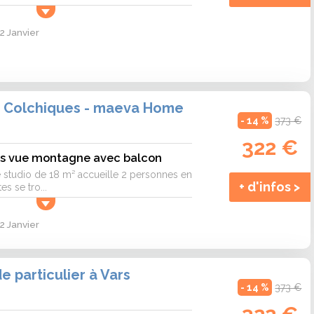
2 Janvier
 Colchiques - maeva Home
- 14 %
373 €
s
322 €
es vue montagne avec balcon
e studio de 18 m² accueille 2 personnes en
+ d'infos >
es se tro...
2 Janvier
 particulier à Vars
- 14 %
373 €
s