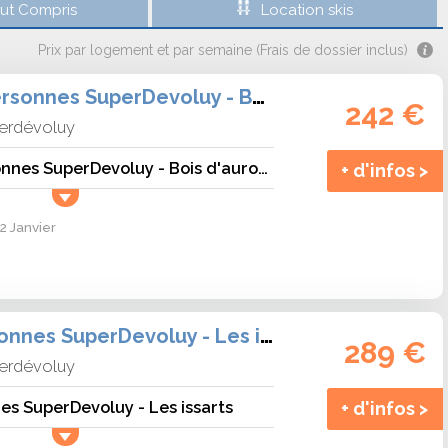
out Compris
Location skis
Prix par logement et par semaine (Frais de dossier inclus)
Studio - 2/3 personnes SuperDevoluy - Bois d\'aurouze bure
242 €
erdévoluy
Studio - 2/3 personnes SuperDevoluy - Bois d'aurouze bure
+ d'infos >
2 Janvier
Studio - 3 personnes SuperDevoluy - Les issarts
289 €
erdévoluy
nes SuperDevoluy - Les issarts
+ d'infos >