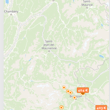
dans les Alpes, nous avons l'hébergement parfait p
séjours ski d'un
week-end
(2 nuits) ou d'une semaine
ski tout inclus
indispensable pour des séjours en fam
inclus vous offre la possibilité de passer des vacan
la formule tout compris qui vous convient parmi le
forfait / hébergement + forfait + location de mat
location de matériel de ski + repas. Le package sk
de votre domaine skiable et des pistes encore très e
Préparez-vous à dévaler les pistes immaculées des 
vacances de ski exceptionnelles au cœur d'un paysag
nous pour une aventure hivernale que vous n'oublier
404 €
403 €