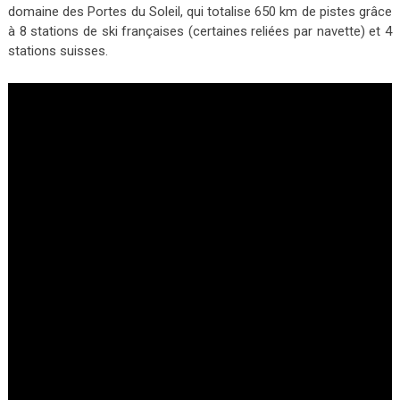
domaine des Portes du Soleil, qui totalise 650 km de pistes grâce
à 8 stations de ski françaises (certaines reliées par navette) et 4
stations suisses.