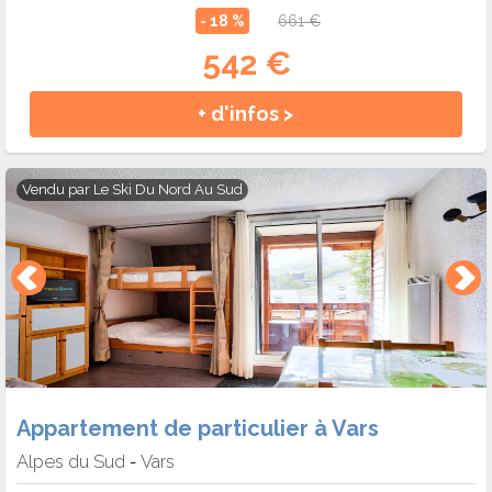
- 18 %
661 €
542 €
+ d'infos >
Vendu par
Le Ski Du Nord Au Sud
Appartement de particulier à Vars
Alpes du Sud
Vars
-