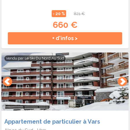
- 20 %
821 €
660 €
+ d'infos >
Vendu par
Le Ski Du Nord Au Sud
Appartement de particulier à Vars