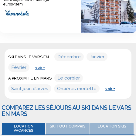
euros/sem
Décembre
Janvier
SKI DANS LE VARS EN...
Février
voir +
Le corbier
A PROXIMITÉ EN MARS
Saint jean d'arves
Orcières merlette
voir +
COMPAREZ LES SÉJOURS AU SKI DANS LE VARS
EN MARS
LOCATION
SKI TOUT COMPRIS
LOCATION SKIS
VACANCES