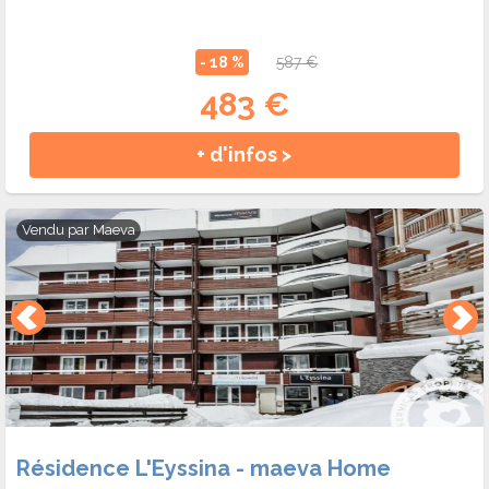
- 18 %
587 €
483 €
+ d'infos >
Vendu par
Maeva
Résidence L'Eyssina - maeva Home