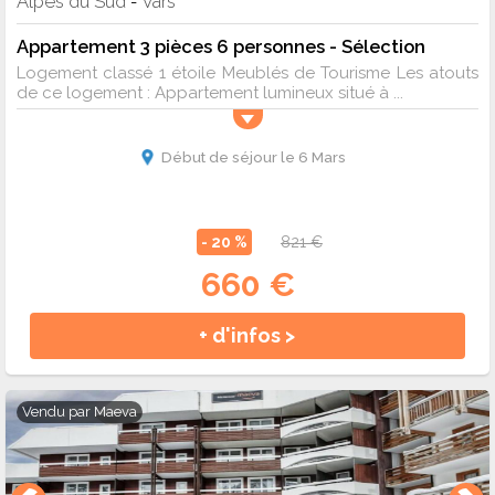
Alpes du Sud
Vars
-
Appartement 3 pièces 6 personnes - Sélection
Logement classé 1 étoile Meublés de Tourisme Les atouts
de ce logement : Appartement lumineux situé à ...
Début de séjour le 6 Mars
- 20 %
821 €
660 €
+ d'infos >
Vendu par
Maeva