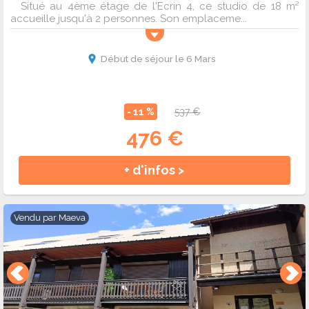
Situé au 4ème étage de l'Ecrin 4, ce studio de 18 m²
accueille jusqu'à 2 personnes. Son emplaceme...
Début de séjour le 6 Mars
- 11 %
537 €
476 €
+ d'infos >
Vendu par
Maeva