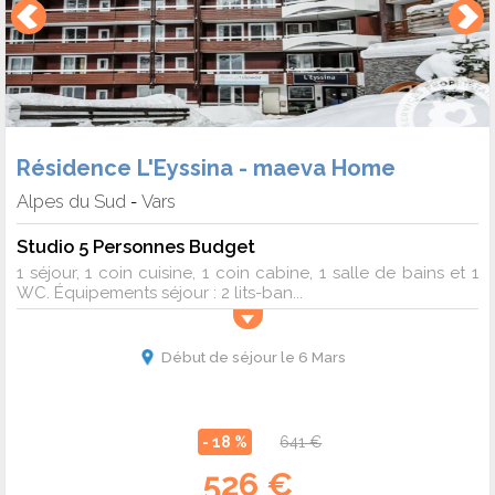
Résidence L'Eyssina - maeva Home
Alpes du Sud
Vars
-
Studio 5 Personnes Budget
1 séjour, 1 coin cuisine, 1 coin cabine, 1 salle de bains et 1
WC. Équipements séjour : 2 lits-ban...
Début de séjour le 6 Mars
- 18 %
641 €
526 €