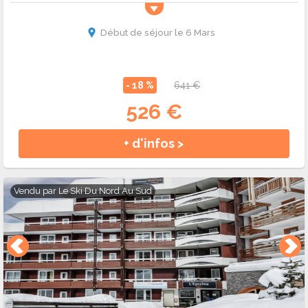
Début de séjour le 6 Mars
- 18 %
641 €
526 €
+ d'infos >
Vendu par
Le Ski Du Nord Au Sud