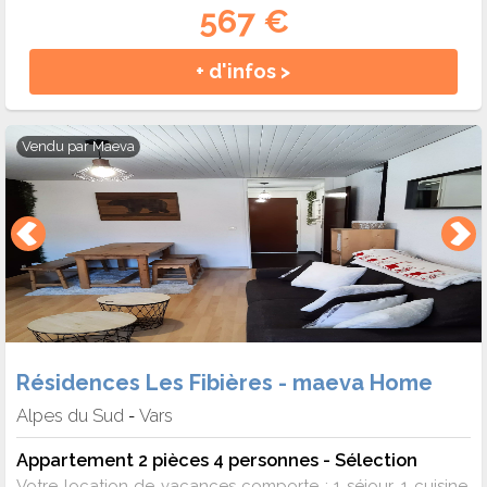
567 €
+ d'infos >
Vendu par
Maeva
Résidences Les Fibières - maeva Home
Alpes du Sud
Vars
-
Appartement 2 pièces 4 personnes - Sélection
Votre location de vacances comporte : 1 séjour, 1 cuisine,