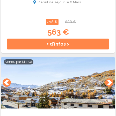
Début de séjour le 6 Mars
- 18 %
688 €
563 €
+ d'infos >
Vendu par
Maeva