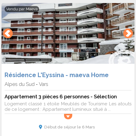
Vendu par
Maeva
Résidence L'Eyssina - maeva Home
Alpes du Sud
Vars
-
Appartement 3 pièces 6 personnes - Sélection
Logement classé 1 étoile Meublés de Tourisme Les atouts
de ce logement : Appartement lumineux situé à ...
Début de séjour le 6 Mars