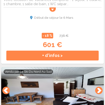
1 chambre, 1 salle de bain, 1 WC sépar...
Début de séjour le 6 Mars
- 18 %
736 €
601 €
+ d'infos >
Vendu par
Le Ski Du Nord Au Sud