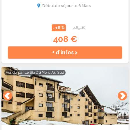
Début de séjour le 6 Mars
- 16 %
485 €
408 €
+ d'infos >
Vendu par
Le Ski Du Nord Au Sud