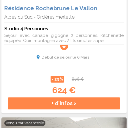
Résidence Rochebrune Le Vallon
Alpes du Sud
Orcières merlette
-
Studio 4 Personnes
Séjour avec canapé gigogne 2 personnes. Kitchenette
équipée. Coin montagne avec 2 lits simples super...
Début de séjour le 6 Mars
- 23 %
806 €
624 €
+ d'infos >
Vendu par
Vacanceole