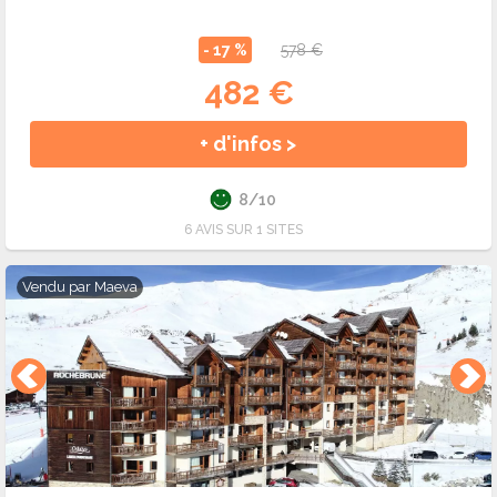
- 17 %
578 €
482 €
+ d'infos >
8/10
6 AVIS SUR 1 SITES
Vendu par
Maeva