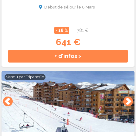
Début de séjour le 6 Mars
- 18 %
781 €
641 €
+ d'infos >
Vendu par
TripandCo