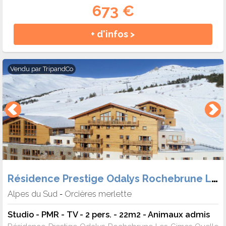
673 €
+ d'infos >
Vendu par
TripandCo
Résidence Prestige Odalys Rochebrune Les Cimes
Alpes du Sud
Orcières merlette
-
Studio - PMR - TV - 2 pers. - 22m2 - Animaux admis