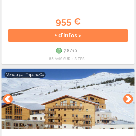
955 €
+ d'infos >
7.8/10
88 AVIS SUR 2 SITES
Vendu par
TripandCo