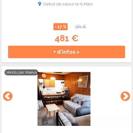
vacances au ski à Orcières Merlette en mars ?
Début de séjour le 6 Mars
- 17 %
581 €
481 €
+ d'infos >
Vendu par
Maeva