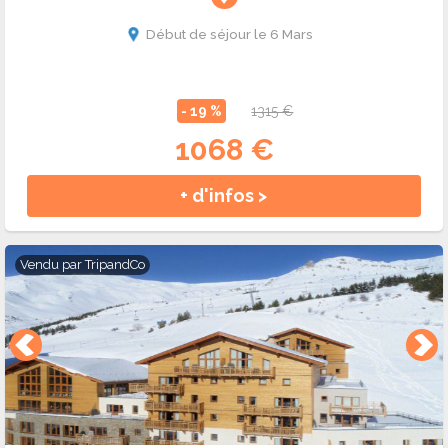
Début de séjour le 6 Mars
- 19 %
1315 €
1068 €
+ d'infos >
Vendu par
TripandCo