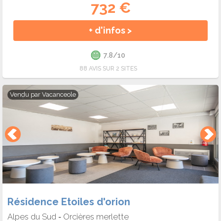
732 €
+ d'infos >
7.8/10
88 AVIS SUR 2 SITES
Vendu par
Vacanceole
Résidence Etoiles d'orion
Alpes du Sud
Orcières merlette
-