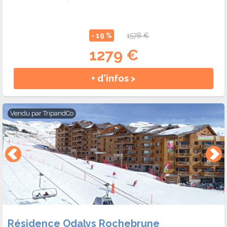
- 19 %
1578 €
1279 €
+ d'infos >
Vendu par
TripandCo
Résidence Odalys Rochebrune