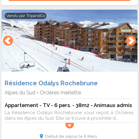
Vendu par
TripandCo
Résidence Odalys Rochebrune
Alpes du Sud
Orcières merlette
-
Appartement - TV - 6 pers. - 38m2 - Animaux admis
La Résidence Odalys Rochebrune vous reçoit à Orcières,
dans les Alpes du Sud. Elle se trouve à proximité d...
Début de séjour le 6 Mars