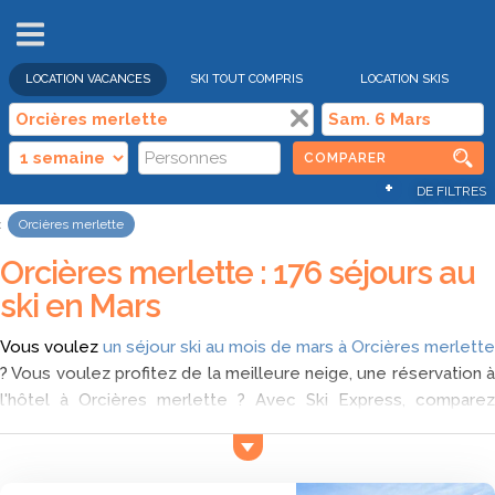
VENTES
FLASH
LOCATION VACANCES
SKI TOUT COMPRIS
LOCATION SKIS
COMPARER
+
DE FILTRES
Orcières merlette
Orcières merlette : 176 séjours au
ski en Mars
Vous voulez
un séjour ski au mois de mars à Orcières merlette
? Vous voulez profitez de la meilleure neige, une réservation à
l'hôtel à Orcières merlette ? Avec Ski Express, comparez
toutes les offres pour une location de matériel ski à Orcières
merlette au mois de mars et trouvez parmi les offres
sélectionnées qui est le moins cher lors de votre séjour à