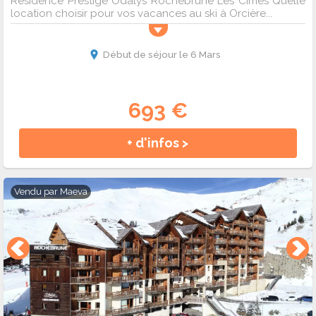
Résidence Prestige Odalys Rochebrune Les Cimes Quelle
location choisir pour vos vacances au ski à Orcière...
Début de séjour le 6 Mars
693 €
+ d'infos >
Vendu par
Maeva