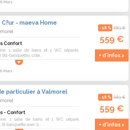
 6 Mars
e C?ur - maeva Home
- 18 %
683 €
lmorel
559 €
es Confort
sine, 1 salle de bains et 1 WC séparés.
+ d'infos >
 lits-banquettes côté...
 6 Mars
 particulier à Valmorel
- 18 %
683 €
lmorel
559 €
s - Confort
isine, 1 salle de bains et 1 WC séparé.
+ d'infos >
lit-banquette avec li...