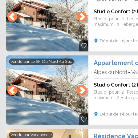
Studio Confort (2
Studio pour 2 Pers
maximum : 2 Hébergeme
Début de séjour le
Appartement de
Vendu par
Le Ski Du Nord Au Sud
Alpes du Nord
Va
-
Studio Confort (2
Studio pour 2 Pers
maximum : 2 Hébergeme
Début de séjour le
Résidence Vac
Vendu par
Vacanceole