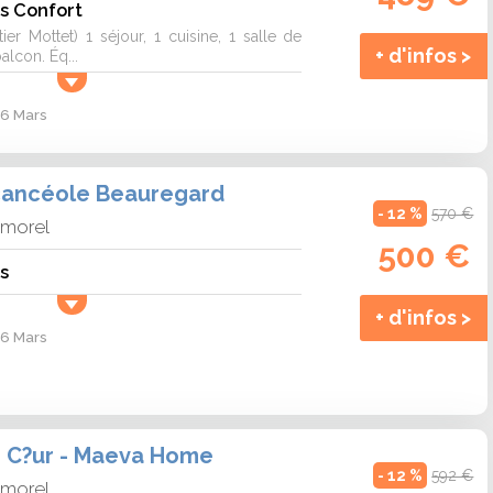
s Confort
tier Mottet) 1 séjour, 1 cuisine, 1 salle de
+ d'infos >
alcon. Éq...
 6 Mars
cancéole Beauregard
- 12 %
570 €
lmorel
500 €
s
+ d'infos >
 6 Mars
e C?ur - Maeva Home
- 12 %
592 €
lmorel