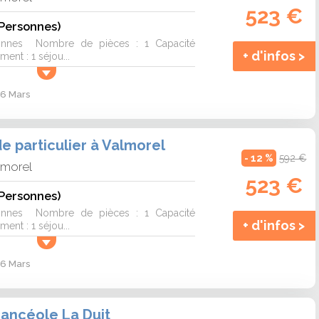
523 €
 Personnes)
onnes Nombre de pièces : 1 Capacité
+ d'infos >
nt : 1 séjou...
 6 Mars
 particulier à Valmorel
- 12 %
592 €
lmorel
523 €
 Personnes)
onnes Nombre de pièces : 1 Capacité
+ d'infos >
nt : 1 séjou...
 6 Mars
ancéole La Duit