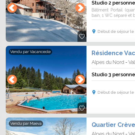
Studio 2 personne
Bâtiment Portail (quar
bain, 1 WC séparé et b
Début de séjour le
Résidence Va
Vendu par
Vacanceole
Alpes du Nord
Va
-
Studio 3 personne
Début de séjour le
Quartier Crèv
Vendu par
Maeva
Alpes du Nord
Va
-