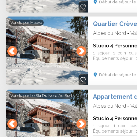
Début de séjour le
Quartier Crèv
Vendu par
Maeva
Alpes du Nord
Va
-
Studio 4 Personn
1 séjour, 1 coin cui
Équipements séjour : 2
Début de séjour le
Appartement de
Vendu par
Le Ski Du Nord Au Sud
Alpes du Nord
Va
-
Studio 4 Personne
1 séjour, 1 coin cu
Équipements séjour : 1 