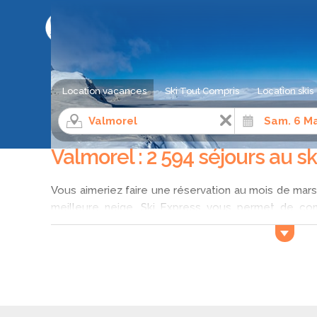
LE COMPARATEUR DE SÉJOUR AU SKI
Location vacances
Ski Tout Compris
Location skis
Séjour ski
Alpes du Nord
Savoie
Valmorel
Valmorel : 2 594 séjours au s
Vous aimeriez faire une réservation au mois de mars
meilleure neige. Ski Express vous permet de com
Valmorel au mois de mars et d’identifier parmi la sélec
Votre séjour au ski à Valmorel en m
Mars est le mois idéal pour aller skier à Valmorel 