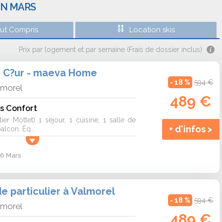
EN MARS
out Compris
Location skis
Prix par logement et par semaine (Frais de dossier inclus)
e C?ur - maeva Home
- 18 %
594 €
lmorel
489 €
s Confort
tier Mottet) 1 séjour, 1 cuisine, 1 salle de
+ d'infos >
alcon. Éq...
 6 Mars
 particulier à Valmorel
- 18 %
594 €
lmorel
489 €