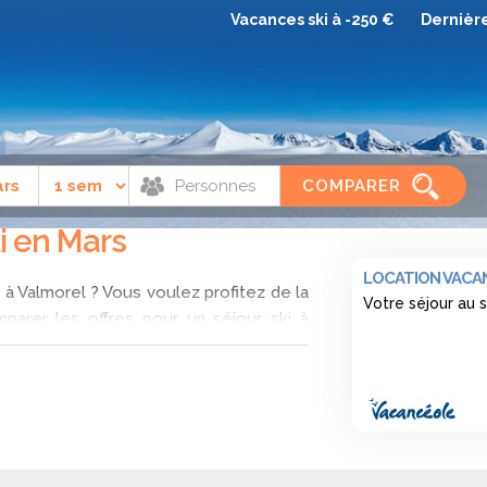
Vacances ski à -250 €
Dernièr
Mars
COMPARER
ki en Mars
LOCATION VACAN
 à Valmorel ? Vous voulez profitez de la
Votre séjour au 
parer les offres pour un séjour ski à
tion l’offre la moins chère.
ars
! La station se trouve dans les
Alpes du