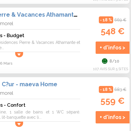
Résidences Pierre & Vacances Athamante et Valériane
- 18 %
669 €
lmorel
548 €
s - Budget
ésidences Pierre & Vacances Athamante et
+ d'infos >
...
8/10
 6 Mars
107 AVIS SUR 5 SITES
e C?ur - maeva Home
- 18 %
683 €
lmorel
559 €
s - Confort
isine, 1 salle de bains et 1 WC séparé.
+ d'infos >
lit-banquette avec li...