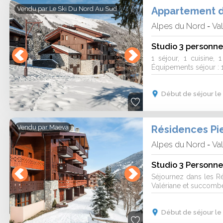
Appartement de
Vendu par
Le Ski Du Nord Au Sud
Alpes du Nord
Va
-
Studio 3 personne
1 séjour, 1 cuisine,
Équipements séjour : 1 
Début de séjour le
Vendu par
Maeva
Alpes du Nord
Va
-
Studio 3 Personne
Séjournez dans les R
Valériane et succombe
Début de séjour le