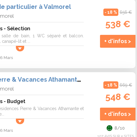
 particulier à Valmorel
- 18 %
656 €
lmorel
538 €
s - Sélection
 1 salle de bain, 1 WC séparé et balcon.
+ d'infos >
canapé-lit et ...
 6 Mars
Résidences Pierre & Vacances Athamante et Valériane
- 18 %
669 €
lmorel
548 €
s - Budget
ésidences Pierre & Vacances Athamante et
+ d'infos >
...
8/10
 6 Mars
107 AVIS SUR 5 SITES