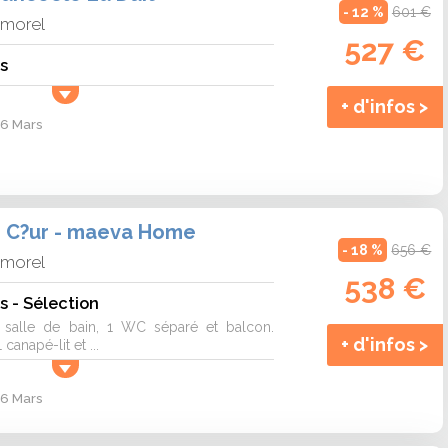
- 12 %
601 €
lmorel
527 €
s
+ d'infos >
 6 Mars
e C?ur - maeva Home
- 18 %
656 €
lmorel
538 €
s - Sélection
 1 salle de bain, 1 WC séparé et balcon.
+ d'infos >
canapé-lit et ...
 6 Mars