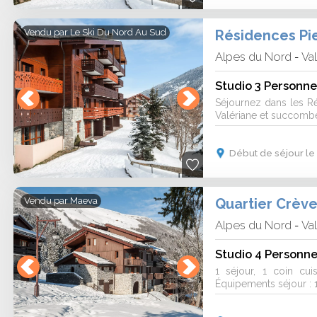
Vendu par
Le Ski Du Nord Au Sud
Alpes du Nord
Va
-
Studio 3 Personne
Séjournez dans les R
Valériane et succombe
Début de séjour le
Quartier Crèv
Vendu par
Maeva
Alpes du Nord
Va
-
Studio 4 Personne
1 séjour, 1 coin cu
Équipements séjour : 1 