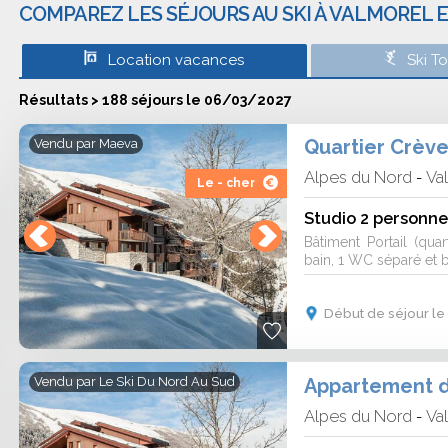
COMPAREZ LES SÉJOURS AU SKI À VALMOREL 
des encombrements de Moutiers. Elle est
t de maisons en bois, pierre et Lauzes.
Location vacances
Ski T
de », elle offre de nombreux services
pistes, services de garde des enfants,
Résultats > 188 séjours le 06/03/2027
», tarifs adaptés... Une fois arrivés à
er.
Quartier Crèv
Vendu par
Maeva
Alpes du Nord
Va
-
Le - cher
à Valmorel en mars ?
Studio 2 personne
Bâtiment Portail (quar
ars, aidez-vous de ski Express, ce site
bain, 1 WC séparé et b
ntes. Comparez et choisissez la moins
t en résidence dont plusieurs services
Début de séjour le
cine couverte, une connexion wifi, un
Appartement de
Vendu par
Le Ski Du Nord Au Sud
Alpes du Nord
Va
-