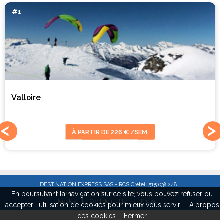
#1
Valloire
À PARTIR DE 226 € /SEM.
DESTINATION EXPRESS SAS - RCS Créteil 515 038 248 |
Concept/Contact
|
Toutes les stations de ski
|
Mentions
En poursuivant la navigation sur ce site, vous pouvez
refuser
ou
légales
|
Confidentialité
|
Presse
accepter
l'utilisation de cookies pour mieux vous servir.
A propos
des cookies
Fermer