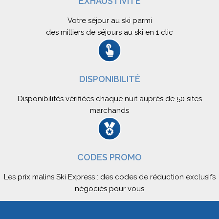
EXHAUSTIVITÉ
Quels paysages admirer durant un séjour ski à
Valmeinier ?
Votre séjour au ski parmi
Les panoramas sont grandioses : les Aiguilles d’Arves, les
des milliers de séjours au ski en 1 clic
Écrins et le Massif du Thabor dominent la vallée. Depuis le
sommet de Gros Crey, la vue sur les sommets enneigés
est à couper le souffle.
DISPONIBILITÉ
Pourquoi réserver votre séjour ski à Valmeinier
Disponibilités vérifiées chaque nuit auprès de 50 sites
avec Ski Express ?
marchands
Avec Ski Express, comparez les séjours ski à Valmeinier
selon vos envies :
location simple
,
séjour tout compris
ou
week-end. Trouvez l’offre idéale et profitez d’un hiver
mémorable dans une station où authenticité et modernité
CODES PROMO
se rencontrent.
Les prix malins Ski Express : des codes de réduction exclusifs
négociés pour vous