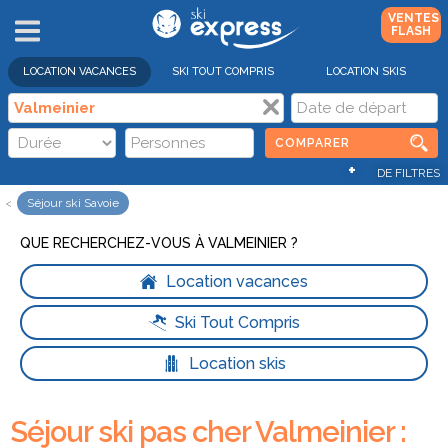
VENTES
FLASH
LOCATION VACANCES
SKI TOUT COMPRIS
LOCATION SKIS
COMPARER
+
DE FILTRES
Séjour ski Savoie
QUE RECHERCHEZ-VOUS À VALMEINIER ?
Location vacances
Ski Tout Compris
Location skis
Séjour ski pas cher Valmeinier :