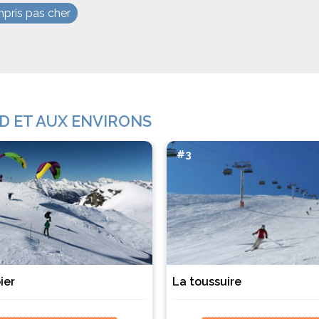
mpris pas cher
D ET AUX ENVIRONS
#3
ier
La toussuire