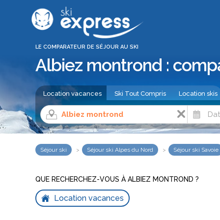
LE COMPARATEUR DE SÉJOUR AU SKI
Albiez montrond : compa
Location vacances
Ski Tout Compris
Location skis
Séjour ski
Séjour ski Alpes du Nord
Séjour ski Savoie
QUE RECHERCHEZ-VOUS À ALBIEZ MONTROND ?
Location vacances