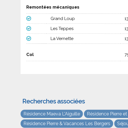
Remontées mécaniques
Grand Loup
1
Les Teppes
1
La Vernette
1
Col
7
Recherches associées
Résidence Maeva L'Aiguille
Résidence Pierre e
Résidence Pierre & Vacances Les Bergers
Séjou