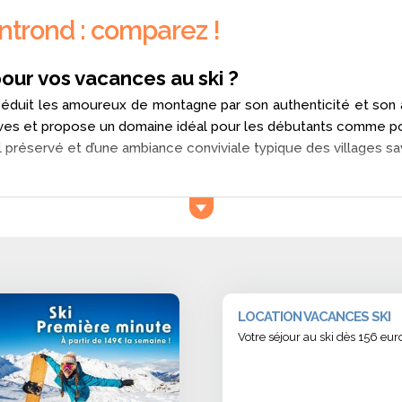
ntrond : comparez !
our vos vacances au ski ?
duit les amoureux de montagne par son authenticité et son a
Arves et propose un domaine idéal pour les débutants comme po
el préservé et d’une ambiance conviviale typique des villages s
ve-t-on à Albiez-Montrond ?
bergements adaptés à tous les budgets : appartements au pi
lle, en couple ou entre amis, vous trouverez facilement u
Albiez-Montrond ?
LOCATION VACANCES SKI
z-Montrond bénéficie d’un ensoleillement exceptionnel et d’un pa
Votre séjour au ski dès 156 e
un lieu idéal pour se ressourcer tout en profitant d’une neige de
’Albiez-Montrond ?