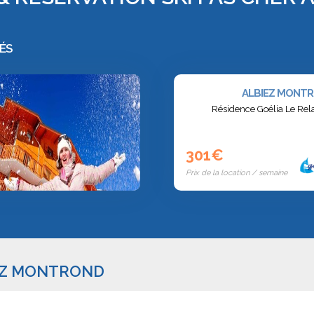
ÉS
ALBIEZ MONT
Résidence Goélia Le Rela
301€
Prix de la location / semaine
IEZ MONTROND