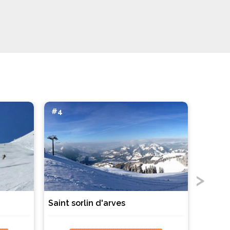
#4
#5
Saint sorlin d'arves
Valloir