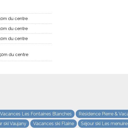
30m du centre
30m du centre
30m du centre
50m du centre
t Vacances Les Fontaines Blanches
Résidence Pierre & Vac
r ski Vaujany
Vacances ski Flaine
Séjour ski Les menuire