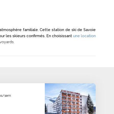
tmosphère familiale. Cette station de ski de Savoie
ur les skieurs confirmés. En choisissant
une location
avoyards.
ed des pistes, chalets de charme ou résidences de
ne location offrant un accès rapide aux remontées
norama à couper le souffle sur les Aiguilles d’Arves.
uros/sem
 qualité pendant toute la saison hivernale.