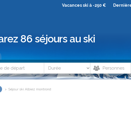
Vacances ski à -250 €
Dernièr
rez 86 séjours au ski
Séjour ski Albiez montrond