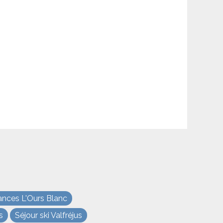
ances L'Ours Blanc
s
Séjour ski Valfréjus