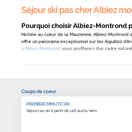
Séjour ski pas cher Albiez mo
Pourquoi choisir Albiez-Montrond p
Nichée au cœur de la Maurienne, Albiez-Montrond sé
offre un panorama exceptionnel sur les Aiguilles d’
à Albiez-Montrond
, vous profiterez d’un cadre natur
Quels types de locations de vacances trou
Albiez-Montrond propose une large sélection d’hé
tourisme tout confort. Que vous voyagiez en fami
mécaniques et aux commerces du centre du village.
Coups de coeur
Quelle est l’altitude et le cadre naturel d’
PREMIERE MINUTE SKI
Située entre 1 500 et 2 100 mètres d’altitude, Albie
Séjours au ski à partir de 148 euros/sem
Son cadre préservé, entre forêts et alpages, en fait 
Comment accéder facilement à la station d