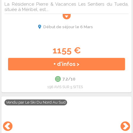
La Résidence Pierre & Vacances Les Sentiers du Tueda,
située à Méribel, est...
Début de séjour le 6 Mars
1155 €
+ d'infos >
7.2/10
196 AVIS SUR 5 SITES
Vendu par
Le Ski Du Nord Au Sud