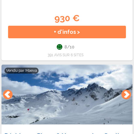
930 €
+ d'infos >
8/10
391 AVIS SUR 6 SITES
Vendu par
Maeva