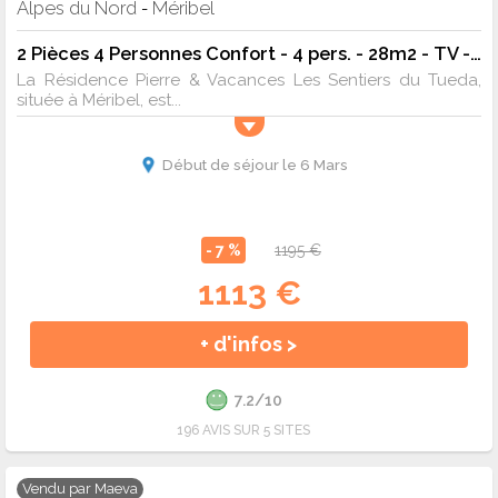
Alpes du Nord
Méribel
-
2 Pièces 4 Personnes Confort - 4 pers. - 28m2 - TV - Animaux admis
La Résidence Pierre & Vacances Les Sentiers du Tueda,
située à Méribel, est...
Début de séjour le 6 Mars
- 7 %
1195 €
1113 €
+ d'infos >
7.2/10
196 AVIS SUR 5 SITES
Vendu par
Maeva