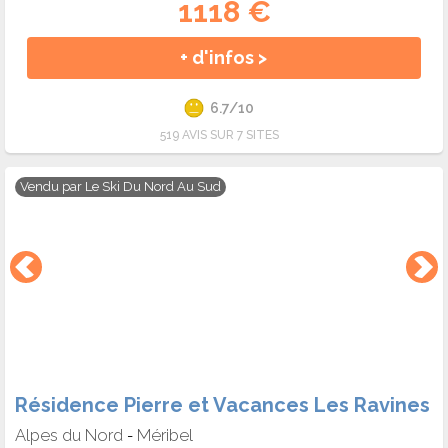
1118 €
+ d'infos >
6.7/10
519 AVIS SUR 7 SITES
Vendu par
Le Ski Du Nord Au Sud
Résidence Pierre et Vacances Les Ravines
Alpes du Nord
Méribel
-