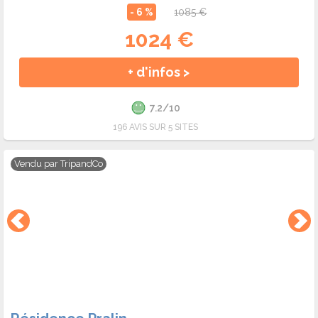
- 6 %
1085 €
1024 €
+ d'infos >
7.2/10
196 AVIS SUR 5 SITES
Vendu par
TripandCo