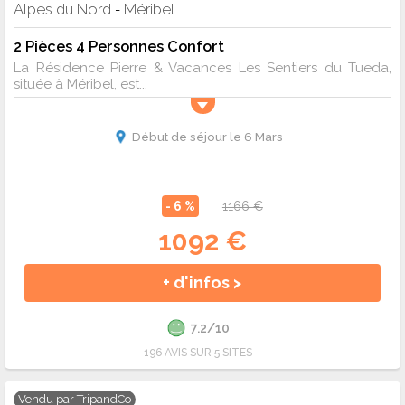
Alpes du Nord
Méribel
-
2 Pièces 4 Personnes Confort
La Résidence Pierre & Vacances Les Sentiers du Tueda,
située à Méribel, est...
Début de séjour le 6 Mars
- 6 %
1166 €
1092 €
+ d'infos >
7.2/10
196 AVIS SUR 5 SITES
Vendu par
TripandCo