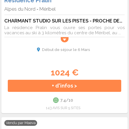
Résidence Pralin
Alpes du Nord
Méribel
-
CHARMANT STUDIO SUR LES PISTES - PROCHE DES COMMERCES - 4 pers. - 20m2 - TV - Animaux admis
La résidence Pralin vous ouvre ses portes pour vos
vacances au ski à 3 kilomètres du centre de Méribel, au ...
Début de séjour le 6 Mars
1024 €
+ d'infos >
7.4/10
143 AVIS SUR 5 SITES
Vendu par
Maeva