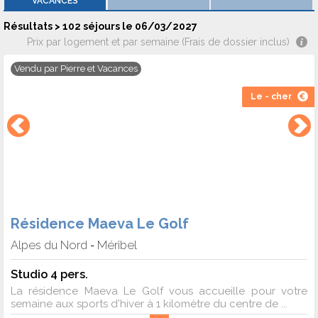
VACANCES
Vous pourrez également pratiquer plusieurs activités de neige
Résultats > 102 séjours le 06/03/2027
: Freestyle sous toutes ses formes, ski nordique en forêt,
Prix par logement et par semaine (Frais de dossier inclus)
luge, parapente, balades à cheval, ski-joering et poney luge.
Vendu par
Pierre et Vacances
Comment trouver un logement à Méribel
Le - cher
en mars ?
Pour trouver un logement pas cher en mars, cherchez sur Ski
Express une offre intéressante et pas chère. Il existe
plusieurs offres, comparez-les et trouvez celle qui rentre
dans votre budgets. Vous avez le choix entre des
Résidence Maeva Le Golf
appartements, studios et chalets. Plusieurs critères rentrent
en jeu pour faire votre choix : résidence avec piscine, espace
Alpes du Nord
Méribel
-
bien-être (hammam - sauna), parking, restaurant sur place, etc...
Studio 4 pers.
La résidence Maeva Le Golf vous accueille pour votre
semaine aux sports d'hiver à 1 kilomètre du centre de ...