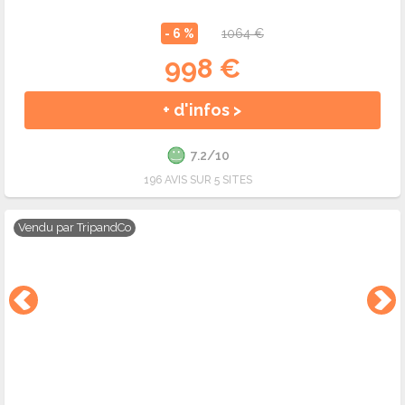
- 6 %
1064 €
998 €
+ d'infos >
7.2/10
196 AVIS SUR 5 SITES
Vendu par
TripandCo