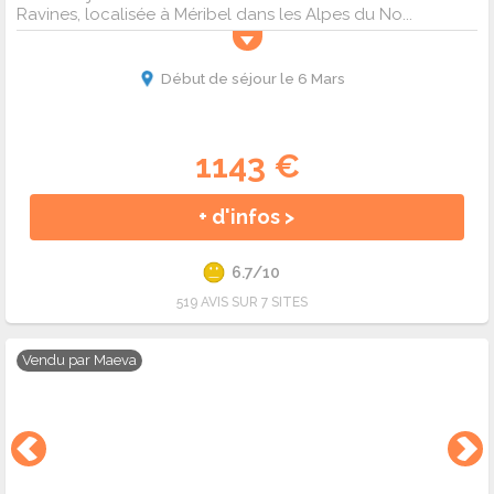
Ravines, localisée à Méribel dans les Alpes du No...
Début de séjour le 6 Mars
1143 €
+ d'infos >
6.7/10
519 AVIS SUR 7 SITES
Vendu par
Maeva