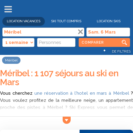
VENTES
FLASH
LOCATION VACANCES
SKI TOUT COMPRIS
LOCATION SKIS
COMPARER
+
DE FILTRES
Méribel
Méribel : 1 107 séjours au ski en
Mars
Vous cherchez
une réservation à l'hotel en mars à Méribel
Vous voulez profitez de la meilleure neige, un appartement
proche des pistes à Méribel ? Ski Express vous permet de
comparer les offres pour un séjour au ski tout compris à
Méribel au mois de mars et trouvez parmi la liste d'offres qui
est le moins cher lors de votre séjour à Méribel pour un séjour