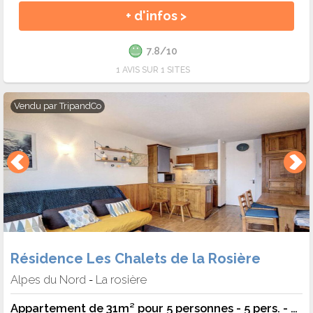
+ d'infos >
7.8/10
1 AVIS SUR 1 SITES
Vendu par
TripandCo
Résidence Les Chalets de la Rosière
Alpes du Nord
La rosière
-
Appartement de 31m² pour 5 personnes - 5 pers. - TV