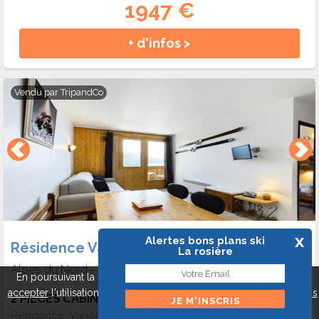
1947 €
+ d'infos >
Vendu par
TripandCo
x
Alertes bons plans ski
Résidence Vanoise
La rosière
Alpes du Nord
La rosière
-
En poursuivant la navigation sur ce site, vous pouvez
refuser
ou
accepter
l'utilisation de cookies pour mieux vous servir.
A propos
2 PIECES CABINE 6 PERSONNES AU PIED DES PISTES - 8 pers. - 46m2 - TV
des cookies
Fermer
Résidence Vanoise Une location pas chère au ski à La