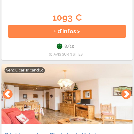
1093 €
+ d'infos >
8/10
61 AVIS SUR 3 SITES
Vendu par
TripandCo