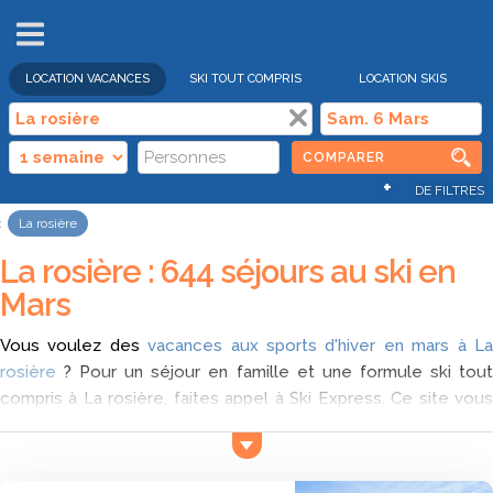
VENTES
FLASH
LOCATION VACANCES
SKI TOUT COMPRIS
LOCATION SKIS
COMPARER
+
DE FILTRES
La rosière
La rosière : 644 séjours au ski en
Mars
Vous voulez des
vacances aux sports d'hiver en mars à L
rosière
? Pour un séjour en famille et une formule ski tout
compris à La rosière, faites appel à Ski Express. Ce site vous
permet de comparer les offres pour un séjour au ski tout
compris à La rosière en mars et de trouver parmi les offres
laquelle vous correspond.