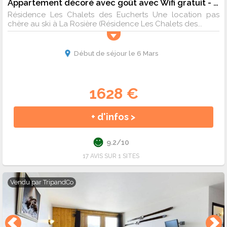
Appartement décoré avec goût avec Wifi gratuit - 6 pers. - 44m2 - TV
Résidence Les Chalets des Eucherts Une location pas
chère au ski à La Rosière (Résidence Les Chalets des...
Début de séjour le 6 Mars
1628 €
+ d'infos >
9.2/10
17 AVIS SUR 1 SITES
Vendu par
TripandCo