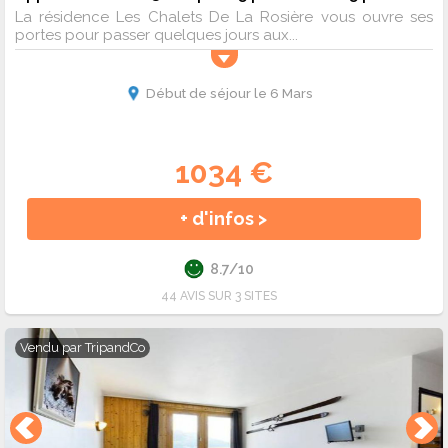
La résidence Les Chalets De La Rosière vous ouvre ses
portes pour passer quelques jours aux...
Début de séjour le 6 Mars
1034 €
+ d'infos >
8.7/10
44 AVIS SUR 3 SITES
Vendu par
TripandCo