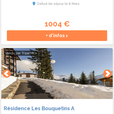
Début de séjour le 6 Mars
1004 €
+ d'infos >
Vendu par
TripandCo
Résidence Les Bouquetins A