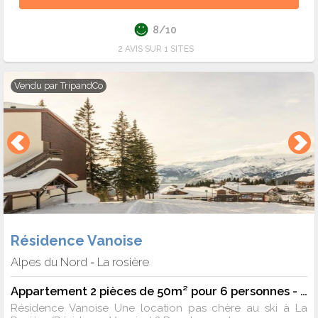
8/10
2 AVIS SUR 1 SITES
Vendu par
TripandCo
Résidence Vanoise
Alpes du Nord
La rosière
-
Appartement 2 pièces de 50m² pour 6 personnes - 6 pers. - 45m2 - TV - Animaux admis
Résidence Vanoise Une location pas chère au ski à La