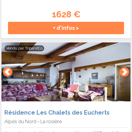
1628 €
+ d'infos >
Vendu par
TripandCo
Résidence Les Chalets des Eucherts
Alpes du Nord
La rosière
-