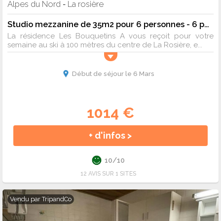
Alpes du Nord
La rosière
-
Studio mezzanine de 35m2 pour 6 personnes - 6 pers. - 35m2 - TV
La résidence Les Bouquetins A vous reçoit pour votre
semaine au ski à 100 mètres du centre de La Rosière, e...
Début de séjour le 6 Mars
1014 €
+ d'infos >
10/10
12 AVIS SUR 1 SITES
Vendu par
TripandCo