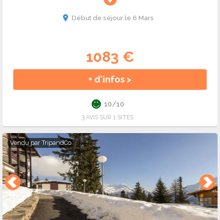
Début de séjour le 6 Mars
1083 €
+ d'infos >
10/10
3 AVIS SUR 1 SITES
Vendu par
TripandCo