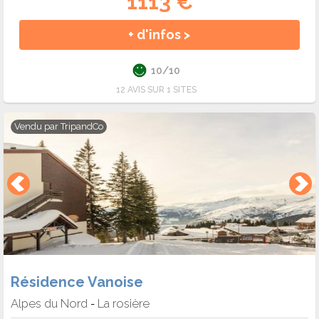
1113 €
+ d'infos >
10/10
12 AVIS SUR 1 SITES
Vendu par
TripandCo
Résidence Vanoise
Alpes du Nord
La rosière
-