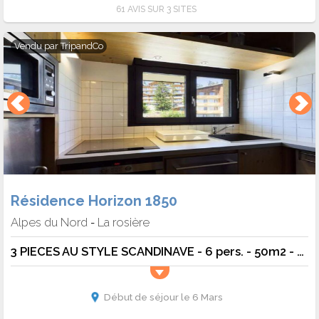
61 AVIS SUR 3 SITES
Vendu par
TripandCo
Résidence Horizon 1850
Alpes du Nord
La rosière
-
3 PIECES AU STYLE SCANDINAVE - 6 pers. - 50m2 - TV
Début de séjour le 6 Mars