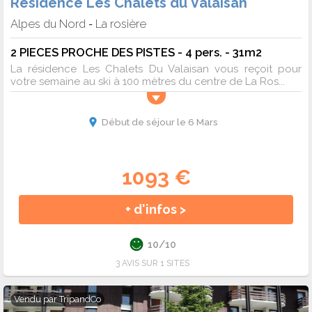
Résidence Les Chalets du Valaisan
Alpes du Nord
La rosière
-
2 PIECES PROCHE DES PISTES - 4 pers. - 31m2
La résidence Les Chalets Du Valaisan vous reçoit pour
votre semaine au ski à 100 mètres du centre de La Ros...
Début de séjour le 6 Mars
1093 €
+ d'infos >
10/10
3 AVIS SUR 1 SITES
Vendu par
TripandCo