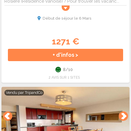
Rosière (Résidence Vanoise) ? Pour trouver les vacanc...
Début de séjour le 6 Mars
1271 €
+ d'infos >
8/10
2 AVIS SUR 1 SITES
Vendu par
TripandCo