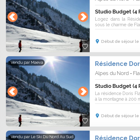
Studio Budget (4 
Logez dans la Résid
sous le charme de Flai
Début de séjour le
Résidence Dori
Vendu par
Maeva
Alpes du Nord
Fla
-
Studio Budget (4 
La résidence Doris Fla
à la montagne à 200 mè
Début de séjour le
Résidence Dori
Vendu par
Le Ski Du Nord Au Sud