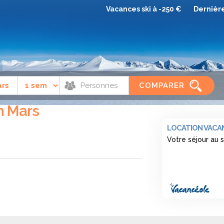
Vacances ski à -250 €
Dernièr
Mars
COMPARER
en Mars
LOCATION VACAN
Votre séjour au 
n mars à Flaine
(Alpes du Nord) ? Vous
 Express, comparateur de séjour au ski,
d'hiver à Flaine en mars et identifiez