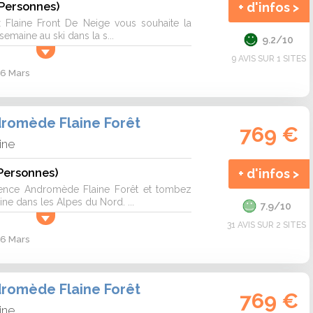
 Personnes)
+ d'infos >
ix Flaine Front De Neige vous souhaite la
emaine au ski dans la s...
9.2/10
9 AVIS SUR 1 SITES
 6 Mars
romède Flaine Forêt
769 €
ine
Personnes)
+ d'infos >
ence Andromède Flaine Forêt et tombez
ne dans les Alpes du Nord. ...
7.9/10
31 AVIS SUR 2 SITES
 6 Mars
romède Flaine Forêt
769 €
ine