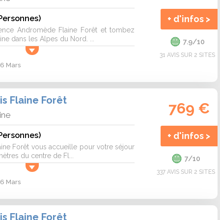
Personnes)
+ d'infos >
ence Andromède Flaine Forêt et tombez
ne dans les Alpes du Nord. ...
7.9/10
31 AVIS SUR 2 SITES
 6 Mars
s Flaine Forêt
769 €
ine
Personnes)
+ d'infos >
ine Forêt vous accueille pour votre séjour
tres du centre de Fl...
7/10
337 AVIS SUR 2 SITES
 6 Mars
s Flaine Forêt