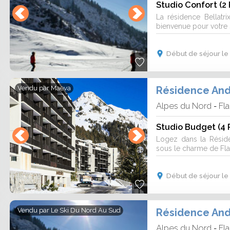
Studio Confort (2
 des pistes, logement à proximité des
La résidence Bellatr
bienvenue pour votre s
Début de séjour le
Résidence And
Vendu par
Maeva
Alpes du Nord
Fla
-
Studio Budget (4 
Logez dans la Résid
sous le charme de Flai
Début de séjour le
Résidence And
Vendu par
Le Ski Du Nord Au Sud
Alpes du Nord
Fla
-