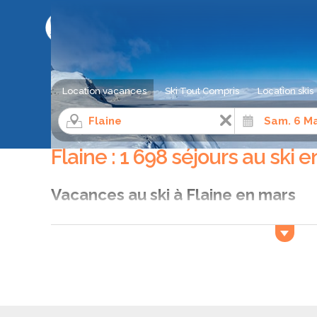
LE COMPARATEUR DE SÉJOUR AU SKI
Location vacances
Ski Tout Compris
Location skis
Séjour ski
Alpes du Nord
Haute-Savoie
Flaine
Flaine : 1 698 séjours au ski 
Vacances au ski à Flaine en mars
Vous aimeriez trouver
une location vacances ski e
voulez profitez de la meilleure neige ? Grâce à Ski
comparez les offres pour des vacances aux sports 
parmi les offres retenues quelle est la moins chère.