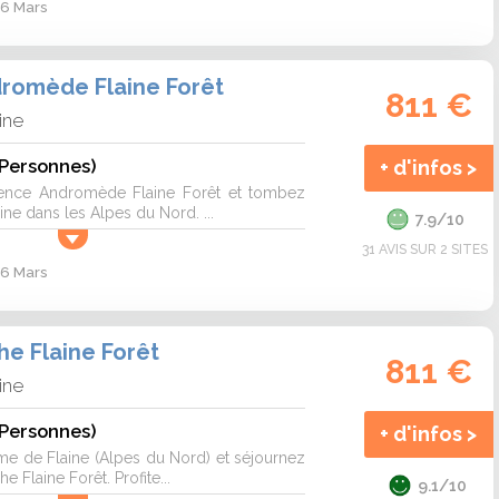
 6 Mars
romède Flaine Forêt
811 €
ine
 Personnes)
+ d'infos >
ence Andromède Flaine Forêt et tombez
ne dans les Alpes du Nord. ...
7.9/10
31 AVIS SUR 2 SITES
 6 Mars
e Flaine Forêt
811 €
ine
 Personnes)
+ d'infos >
e de Flaine (Alpes du Nord) et séjournez
 Flaine Forêt. Profite...
9.1/10