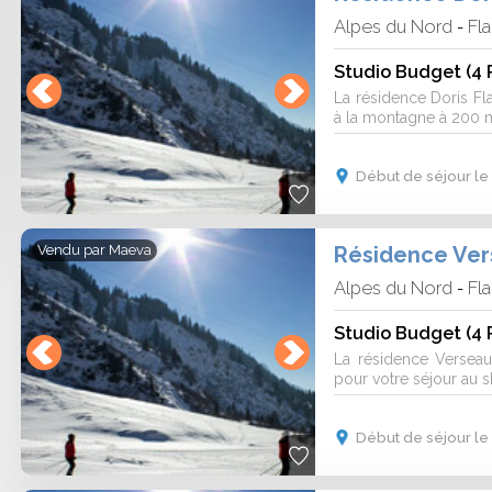
Alpes du Nord
Fla
-
Studio Budget (4 
La résidence Doris Fla
à la montagne à 200 mè
Début de séjour le
Résidence Ver
Vendu par
Maeva
Alpes du Nord
Fla
-
Studio Budget (4 
La résidence Verseau
pour votre séjour au sk
Début de séjour le