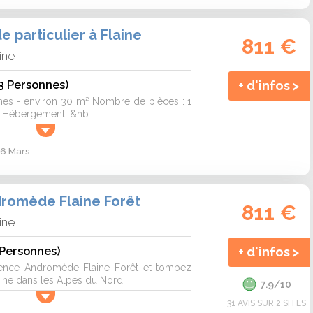
 particulier à Flaine
811 €
ine
(3 Personnes)
+ d'infos >
nes - environ 30 m² Nombre de pièces : 1
 Hébergement :&nb...
 6 Mars
romède Flaine Forêt
811 €
ine
 Personnes)
+ d'infos >
ence Andromède Flaine Forêt et tombez
ne dans les Alpes du Nord. ...
7.9/10
31 AVIS SUR 2 SITES