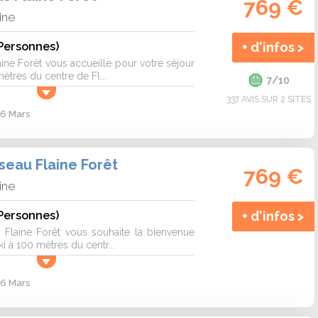
769 €
ine
Personnes)
+ d'infos >
ine Forêt vous accueille pour votre séjour
tres du centre de Fl...
7/10
337 AVIS SUR 2 SITES
 6 Mars
seau Flaine Forêt
769 €
ine
Personnes)
+ d'infos >
 Flaine Forêt vous souhaite la bienvenue
i à 100 mètres du centr...
 6 Mars