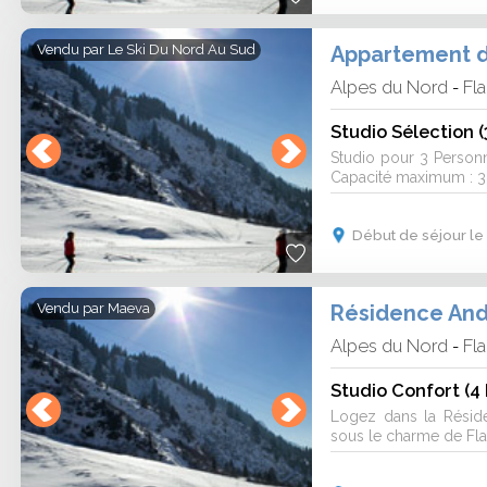
Appartement de
Vendu par
Le Ski Du Nord Au Sud
Alpes du Nord
Fla
-
Studio Sélection 
Studio pour 3 Person
Capacité maximum : 3
Début de séjour le
Résidence And
Vendu par
Maeva
Alpes du Nord
Fla
-
Studio Confort (4
Logez dans la Résid
sous le charme de Flai