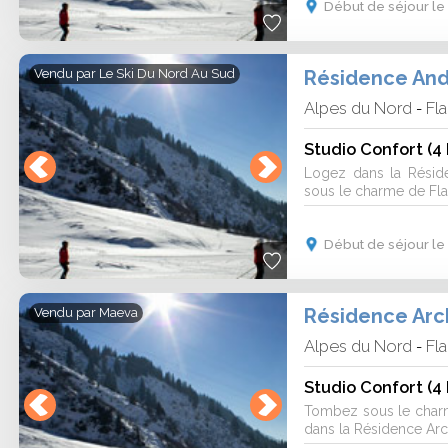
Début de séjour le
Résidence And
Vendu par
Le Ski Du Nord Au Sud
Alpes du Nord
Fla
-
Studio Confort (4
Logez dans la Résid
sous le charme de Flai
Début de séjour le
Résidence Arch
Vendu par
Maeva
Alpes du Nord
Fla
-
Studio Confort (4
Tombez sous le charm
dans la Résidence Arche