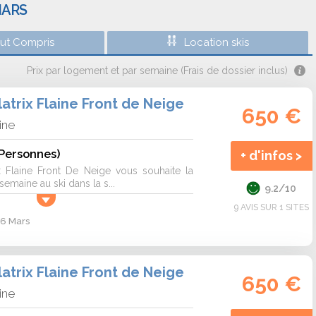
MARS
out Compris
Location skis
Prix par logement et par semaine (Frais de dossier inclus)
atrix Flaine Front de Neige
650 €
ine
 Personnes)
+ d'infos >
ix Flaine Front De Neige vous souhaite la
emaine au ski dans la s...
9.2/10
9 AVIS SUR 1 SITES
 6 Mars
atrix Flaine Front de Neige
650 €
ine