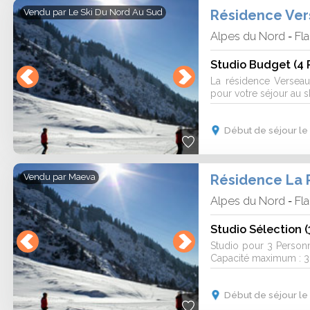
Résidence Ver
Vendu par
Le Ski Du Nord Au Sud
Alpes du Nord
Fla
-
Studio Budget (4 
La résidence Verseau
pour votre séjour au sk
Début de séjour le
Résidence La 
Vendu par
Maeva
Alpes du Nord
Fla
-
Studio Sélection 
Studio pour 3 Person
Capacité maximum : 3
Début de séjour le