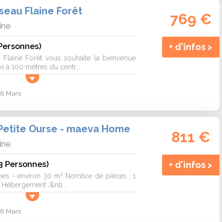
seau Flaine Forêt
769 €
ine
Personnes)
+ d'infos >
 Flaine Forêt vous souhaite la bienvenue
i à 100 mètres du centr...
 6 Mars
Petite Ourse - maeva Home
811 €
ine
(3 Personnes)
+ d'infos >
nes - environ 30 m² Nombre de pièces : 1
 Hébergement :&nb...
 6 Mars