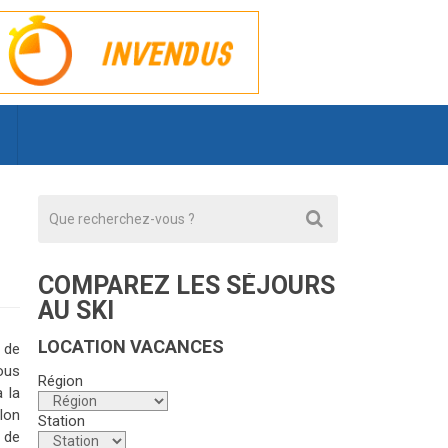
COMPAREZ LES SÉJOURS
AU SKI
LOCATION VACANCES
 de
ous
Région
 la
llon
Station
s de