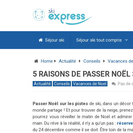
Séjour ski
Séjour ski tout compris
Home
Actualité
Conseils
Vacances de
5 RAISONS DE PASSER NOËL 
Actualité
Conseils
Vacances de Noel
Pas de
Passer Noël sur les pistes
de ski, dans un décor 
monde partage ! Et pour trouver de la neige, prene
pourrez vous
réveiller le matin de Noël et admire
main. Du rêve à la réalité, il n’y a qu’un pas :
réserve
du 24 décembre comme il se doit.
Être loin de la m