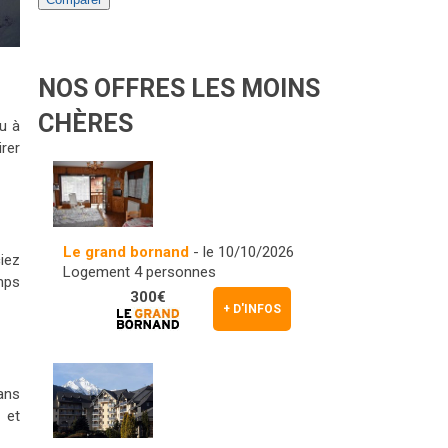
NOS OFFRES LES MOINS
CHÈRES
u à
irer
Le grand bornand
- le 10/10/2026
ciez
Logement 4 personnes
emps
300€
+ D'INFOS
ans
 et