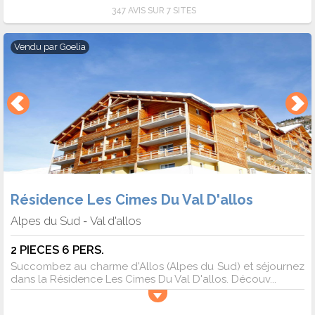
347 AVIS SUR 7 SITES
Vendu par
Goelia
Résidence Les Cimes Du Val D'allos
Alpes du Sud
Val d'allos
-
2 PIECES 6 PERS.
Succombez au charme d'Allos (Alpes du Sud) et séjournez
dans la Résidence Les Cimes Du Val D'allos. Découv...