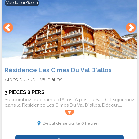
Vendu par
Goelia
Résidence Les Cimes Du Val D'allos
Alpes du Sud
Val d'allos
-
3 PIECES 8 PERS.
Succombez au charme d'Allos (Alpes du Sud) et séjournez
dans la Résidence Les Cimes Du Val D'allos. Découv...
Début de séjour le 6 Février