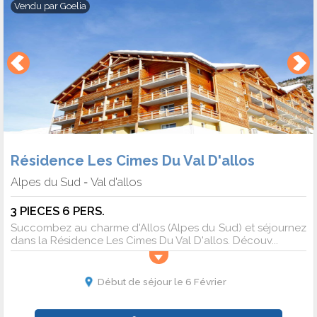
Vendu par
Goelia
Résidence Les Cimes Du Val D'allos
Alpes du Sud
Val d'allos
-
3 PIECES 6 PERS.
Succombez au charme d'Allos (Alpes du Sud) et séjournez
dans la Résidence Les Cimes Du Val D'allos. Découv...
Début de séjour le 6 Février