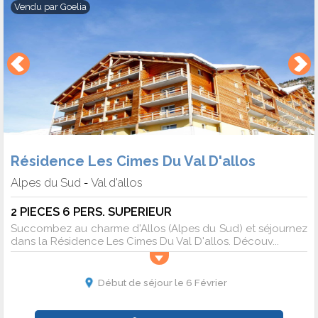
Vendu par
Goelia
Résidence Les Cimes Du Val D'allos
Alpes du Sud
Val d'allos
-
2 PIECES 6 PERS. SUPERIEUR
Succombez au charme d'Allos (Alpes du Sud) et séjournez
dans la Résidence Les Cimes Du Val D'allos. Découv...
Début de séjour le 6 Février