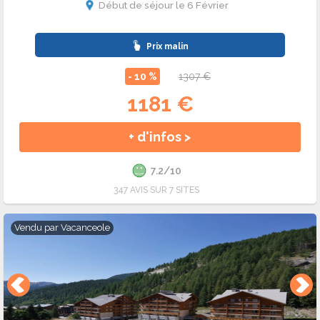
Début de séjour le 6 Février
Prix malin
- 10 %
1307 €
1181 €
+ d'infos >
7.2/10
347 AVIS SUR 7 SITES
Vendu par
Vacanceole