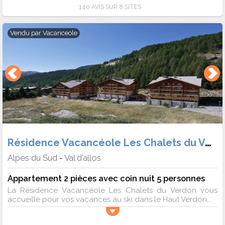
140 AVIS SUR 8 SITES
Vendu par
Vacanceole
Résidence Vacancéole Les Chalets du Verdon
Alpes du Sud
Val d'allos
-
Appartement 2 pièces avec coin nuit 5 personnes
La Résidence Vacancéole Les Chalets du Verdon vous
accueille pour vos vacances au ski dans le Haut Verdon,...