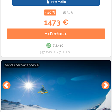
Prix malin
- 10 %
1631 €
1473 €
+ d'infos >
7.2/10
347 AVIS SUR 7 SITES
Vendu par
Vacanceole