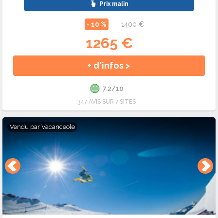
Prix malin
- 10 %
1400 €
1265 €
+ d'infos >
7.2/10
347 AVIS SUR 7 SITES
Vendu par
Vacanceole