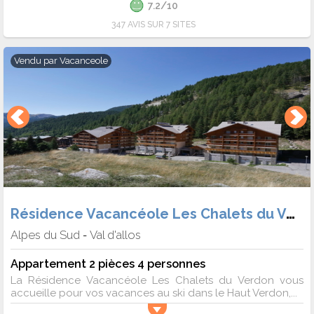
7.2/10
347 AVIS SUR 7 SITES
Vendu par
Vacanceole
Résidence Vacancéole Les Chalets du Verdon
Alpes du Sud
Val d'allos
-
Appartement 2 pièces 4 personnes
La Résidence Vacancéole Les Chalets du Verdon vous
accueille pour vos vacances au ski dans le Haut Verdon,...