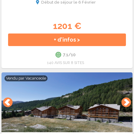
Début de séjour le 6 Février
1201 €
+ d'infos >
7.1/10
140 AVIS SUR 8 SITES
Vendu par
Vacanceole