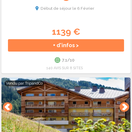
Début de séjour le 6 Février
1139 €
+ d'infos >
7.1/10
140 AVIS SUR 8 SITES
Vendu par
TripandCo