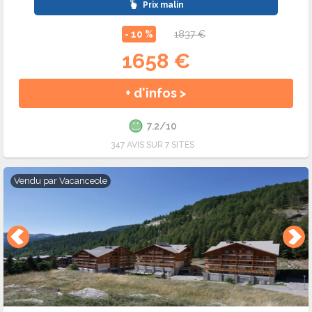
Prix malin
- 10 %
1837 €
1658 €
+ d'infos >
7.2/10
347 AVIS SUR 7 SITES
Vendu par
Vacanceole