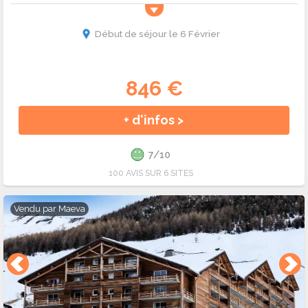
vacances scolaires tombent durant ce mois. Pour votre séjour
à Val d'Allos, choisissez le type de location que vous
Début de séjour le 6 Février
souhaitez réserver. Vous trouverez de la location de vacances
simple et du séjour en ski tout compris. Ski Express vous
compare les offres de séjours et vous trouve celles aux
846 €
meilleures prix !
+ d'infos >
7/10
100 AVIS SUR 6 SITES
Vendu par
Maeva