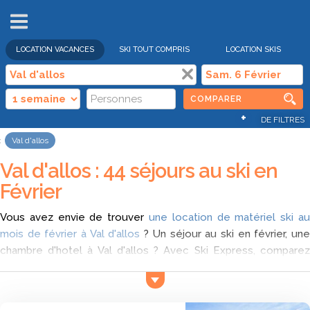
VENTES
FLASH
LOCATION VACANCES
SKI TOUT COMPRIS
LOCATION SKIS
COMPARER
+
DE FILTRES
Val d'allos
Val d'allos : 44 séjours au ski en
Février
Vous avez envie de trouver
une location de matériel ski au
mois de février à Val d'allos
? Un séjour au ski en février, un
chambre d'hotel à Val d'allos ? Avec Ski Express, comparez
toutes les offres pour une location vacances ski à Val d'allos
en février et trouvez parmi les offres qui répondent à vos
critères qui est le moins cher lors de votre séjour à Val d'allos