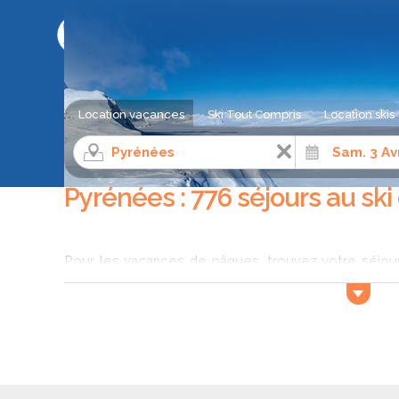
LE COMPARATEUR DE SÉJOUR AU SKI
Location vacances
Ski Tout Compris
Location skis
Séjour ski
Pyrénées
Avril
Pyrénées : 776 séjours au ski 
Pour les vacances de pâques, trouvez votre séjour 
grâce à Ski Express. Les offres à la neige sont 
professionnels du secteur du ski et vous permet, en
moins cher en avril dans les Pyrénées. A vous les bon
vacances, pour une semaine tout compris ou en ch
réservation d’équipement grâce aux offres des loueu
Pour la fin de la saison, certaines pistes peuvent 