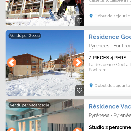
Castella, localisée à 
rénées-Orientales est connue pour son
Début de séjour le 
Vendu par
Goelia
Hautes-Pyrénées est connue pour son
 montagne.
Pyrénées
Font r
-
2 PIECES 4 PERS.
 Hautes-Pyrénées est connue pour ses
La Résidence Goélia 
nel sur les Pyrénées.
Font rom...
Début de séjour le 
énées-Atlantiques est connue pour son
Vendu par
Vacanceole
Pyrénées
Pyréné
-
re séjour en avril, il est important de
Studio 2 personne