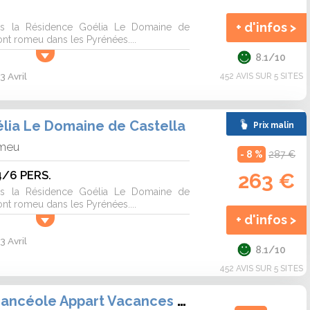
+ d'infos >
ns la Résidence Goélia Le Domaine de
Font romeu dans les Pyrénées....
8.1/10
3 Avril
452 AVIS SUR 5 SITES
lia Le Domaine de Castella
Prix malin
omeu
- 8 %
287 €
4/6 PERS.
263 €
ns la Résidence Goélia Le Domaine de
Font romeu dans les Pyrénées....
+ d'infos >
3 Avril
8.1/10
452 AVIS SUR 5 SITES
Résidence Vacancéole Appart Vacances Pyrénées 2000