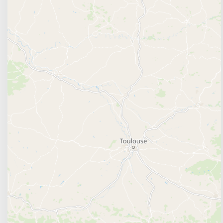
Les Angles
: cette station située dans les Py
charme catalan et ses pistes variées.
Cauterets
: cette station située dans les 
environnement naturel préservé et ses activités de
Peyragudes
: cette station située dans les
pistes noires challenging et son panorama exception
Gourette
: cette station située dans les Pyr
ambiance familiale et ses pistes variées.
Lorsque vous choisissez une station de ski pour vot