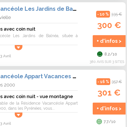
Résidence Vacancéole Les Jardins de Balnéa
- 10 %
335 €
ielle
300 €
s avec coin nuit
céole Les Jardins de Balnéa, située à
+ d'infos >
8.2/10
3 Avril
380 AVIS SUR 3 SITES
Résidence Vacancéole Appart Vacances Pyrénées 2000
- 16 %
357 €
es 2000
301 €
s avec coin nuit - vue montagne
éable de la Résidence Vacancéole Appart
+ d'infos >
0, dans les Pyrénées, vous...
7.7/10
3 Avril