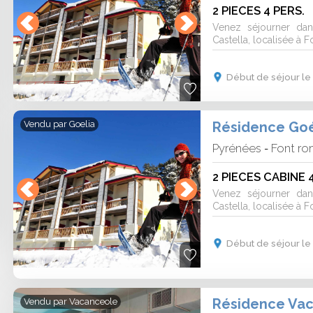
cation de matériel de ski / hébergement
2 PIECES 4 PERS.
 Pyrénées vous souhaite la bienvenue pour
Venez séjourner da
e !
Castella, localisée à 
Début de séjour le 
Résidence Goé
Vendu par
Goelia
Pyrénées
Font r
-
2 PIECES CABINE 
Venez séjourner da
Castella, localisée à 
Début de séjour le 
Vendu par
Vacanceole