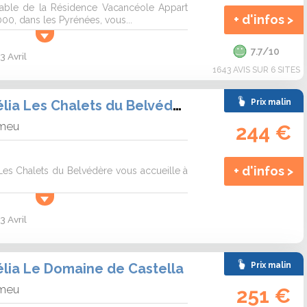
éable de la Résidence Vacancéole Appart
+ d'infos >
0, dans les Pyrénées, vous...
7.7/10
3 Avril
1643 AVIS SUR 6 SITES
Résidence Goélia Les Chalets du Belvédère
Prix malin
omeu
244 €
+ d'infos >
Les Chalets du Belvédère vous accueille à
3 Avril
lia Le Domaine de Castella
Prix malin
omeu
251 €