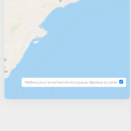
Hébergement + forfait / hébergement + forfait + lo
+ forfait + location de matériel de ski + repas. Les
votre futur séjour durant le mois d'avril, réservez vit
Mettre à jour la recherche lorsque je déplace la carte