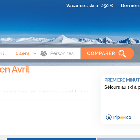
Vacances ski à -250 €
Dernièr
COMPARER
en Avril
PREMIERE MINUT
Séjours au ski à
au ski dans les Pyrénées à petits prix
proposées par un grand nombre de sites
 quelques clics, d’identifier qui est le
s plans pour partir au ski en location de
ambre d’hôtel, et préparez aussi votre
rs de matériel présents sur notre site.
être encore ouvertes, essentiellement en