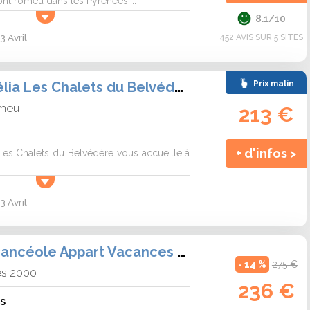
Font romeu dans les Pyrénées....
8.1/10
3 Avril
452 AVIS SUR 5 SITES
Résidence Goélia Les Chalets du Belvédère
Prix malin
omeu
213 €
+ d'infos >
Les Chalets du Belvédère vous accueille à
3 Avril
Résidence Vacancéole Appart Vacances Pyrénées 2000
- 14 %
275 €
es 2000
236 €
s