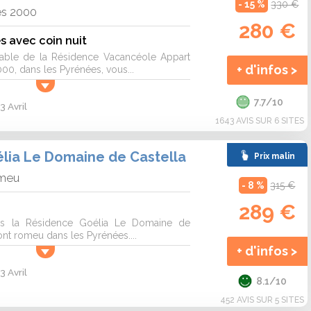
- 15 %
330 €
es 2000
280 €
s avec coin nuit
éable de la Résidence Vacancéole Appart
+ d'infos >
0, dans les Pyrénées, vous...
7.7/10
3 Avril
1643 AVIS SUR 6 SITES
lia Le Domaine de Castella
Prix malin
omeu
- 8 %
315 €
289 €
ns la Résidence Goélia Le Domaine de
Font romeu dans les Pyrénées....
+ d'infos >
3 Avril
8.1/10
452 AVIS SUR 5 SITES