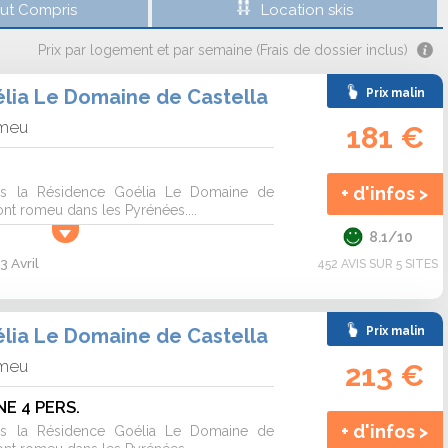
out Compris
Location skis
Prix par logement et par semaine (Frais de dossier inclus)
lia Le Domaine de Castella
Prix malin
omeu
181 €
+ d'infos >
ns la Résidence Goélia Le Domaine de
Font romeu dans les Pyrénées....
8.1/10
3 Avril
452 AVIS SUR 5 SITES
lia Le Domaine de Castella
Prix malin
omeu
213 €
E 4 PERS.
+ d'infos >
ns la Résidence Goélia Le Domaine de