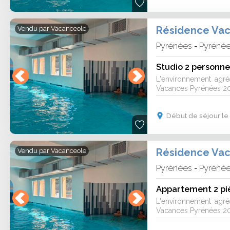
Vendu par
Vacanceole
Pyrénées
Pyréné
-
Studio 2 personn
L'environnement agr
Vacances Pyrénées 200
Début de séjour le 
Vendu par
Vacanceole
Pyrénées
Pyréné
-
Appartement 2 pi
L'environnement agr
Vacances Pyrénées 200