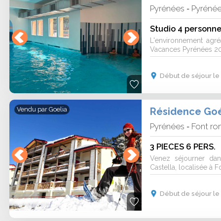
Pyrénées
Pyréné
-
Studio 4 personne
L'environnement agr
Vacances Pyrénées 200
Début de séjour le 
Résidence Goé
Vendu par
Goelia
Pyrénées
Font r
-
3 PIECES 6 PERS.
Venez séjourner da
Castella, localisée à 
Début de séjour le 