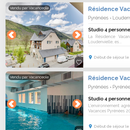
Vendu par
Vacanceole
Pyrénées
Loudenv
-
Studio 4 personne
La Résidence Vacan
Loudenvielle, es...
Début de séjour le 
Vendu par
Vacanceole
Pyrénées
Pyréné
-
Studio 4 personne
L'environnement agr
Vacances Pyrénées 200
Début de séjour le 