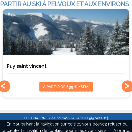
PARTIR AU SKI À PELVOUX ET AUX ENVIRONS
#1
Puy saint vincent
À PARTIR DE 639 € /SEM.
DESTINATION EXPRESS SAS - RCS Créteil 515 038 248 |
Concept/Contact
|
Toutes les stations de ski
|
Mentions
En poursuivant la navigation sur ce site, vous pouvez
refuser
ou
légales
|
Confidentialité
|
Presse
accepter
l'utilisation de cookies pour mieux vous servir.
A propos