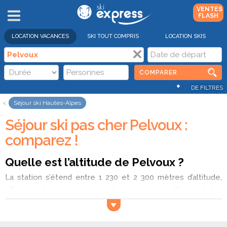
VENTES
FLASH
LOCATION VACANCES
SKI TOUT COMPRIS
LOCATION SKIS
COMPARER
+
DE FILTRES
Séjour ski Hautes-Alpes
Séjour ski pas cher Pelvoux :
comparez !
Quelle est l’altitude de Pelvoux ?
La station s’étend entre 1 230 et 2 300 mètres d’altitude,
offrant un bon enneigement tout au long de l’hiver et des
vues magnifiques sur les sommets du parc national des
Écrins.