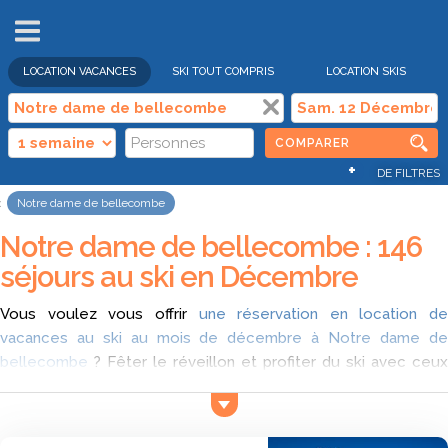
VENTES
FLASH
LOCATION VACANCES
SKI TOUT COMPRIS
LOCATION SKIS
COMPARER
+
DE FILTRES
Notre dame de bellecombe
Notre dame de bellecombe : 146
séjours au ski en Décembre
Vous voulez vous offrir
une réservation en location de
vacances au ski au mois de décembre à Notre dame de
bellecombe
? Fêter le réveillon et profiter du ski avec ceux
que vous aimez, un appartement au pied des pistes à Notre
dame de bellecombe ? Avec Ski Express, comparez toutes
les offres pour des vacances aux sports d'hiver à Notre dame