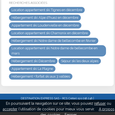
RECHERCHES ASSOCIÉES
Location appartement ski Tignes en décembre
Hébergement ski Alpe d'huez en décembre
Appartement ski Loudenvielle en décembre
Location appartement ski Chamonix en décembre
Hébergement ski Notre dame de bellecombe en février
Location appartement ski Notre dame de bellecombe en
mars
Hébergement ski Décembre
Séjour ski les deux alpes
Appartement ski La Plagne
Hébergement + forfait ski aux 3 vallées
DESTINATION EXPRESS SAS - RCS Créteil 515 038 248 |
Concept/Contact
|
Toutes les stations de ski
|
Mentions
En poursuivant la navigation sur ce site, vous pouvez
refuser
ou
légales
|
Confidentialité
|
Presse
accepter
l'utilisation de cookies pour mieux vous servir.
A propos
des cookies
Fermer