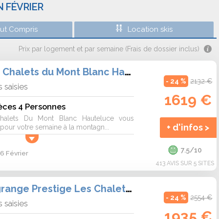
N FÉVRIER
out Compris
Location skis
Prix par logement et par semaine (Frais de dossier inclus)
Résidence Les Chalets du Mont Blanc Hauteluce
- 24 %
2132 €
 saisies
1619 €
èces 4 Personnes
halets Du Mont Blanc Hauteluce vous
+ d'infos >
 pour votre semaine à la montagn...
7.5/10
6 Février
413 AVIS SUR 5 SITES
Résidence Lagrange Prestige Les Chalets d'Emeraude
- 24 %
2554 €
 saisies
1935 €