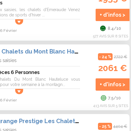
s
x saisies, les chalets d'Emeraude Venez
+ d'infos >
ons de sports d’hiver ...
8.4/10
6 Février
577 AVIS SUR 8 SITES
Résidence Les Chalets du Mont Blanc Hauteluce
- 24 %
2722 €
 saisies
2061 €
èces 6 Personnes
halets Du Mont Blanc Hauteluce vous
+ d'infos >
 pour votre semaine à la montagn...
7.5/10
6 Février
413 AVIS SUR 5 SITES
Résidence Lagrange Prestige Les Chalets d'Emeraude
- 25 %
4404 €
 saisies