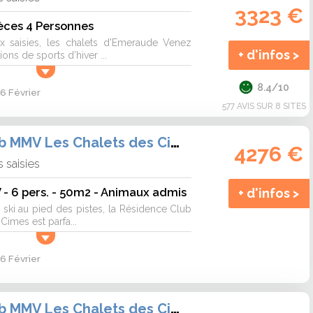
3323 €
èces 4 Personnes
x saisies, les chalets d'Emeraude Venez
+ d'infos >
ons de sports d’hiver ...
8.4/10
6 Février
577 AVIS SUR 8 SITES
Résidence Club MMV Les Chalets des Cimes
4276 €
 saisies
- 6 pers. - 50m2 - Animaux admis
+ d'infos >
ski au pied des pistes, la Résidence Club
imes est parfa...
6 Février
Résidence Club MMV Les Chalets des Cimes