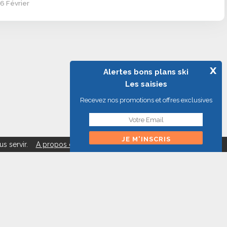
6 Février
x
Alertes bons plans ski
Les saisies
Recevez nos promotions et offres exclusives
us servir.
A propos des cookies
Fermer