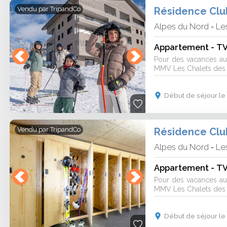
Vendu par
TripandCo
Alpes du Nord
Les
-
Appartement - TV 
Pour des vacances au 
MMV Les Chalets des C
Début de séjour le 
Vendu par
TripandCo
Alpes du Nord
Les
-
Appartement - TV 
Pour des vacances au 
MMV Les Chalets des C
Début de séjour le 