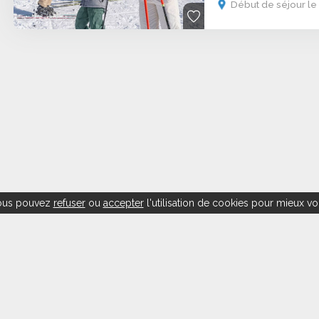
Début de séjour le 
 vous pouvez
refuser
ou
accepter
l'utilisation de cookies pour mieux vo