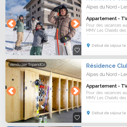
Alpes du Nord
Les
-
Appartement - TV 
Pour des vacances au 
MMV Les Chalets des C
Début de séjour le 
Vendu par
TripandCo
Alpes du Nord
Les
-
Appartement - TV 
Pour des vacances au 
MMV Les Chalets des C
Début de séjour le 