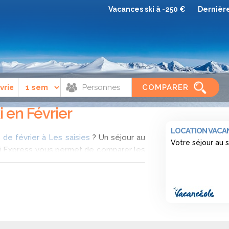
Vacances ski à -250 €
Dernièr
Février
COMPARER
i en Février
LOCATION VACAN
 de février à Les saisies
? Un séjour au
Votre séjour au 
 Ski Express vous permet de comparer les
rier et identifiez parmi la sélection qui
s pour un séjour au ski tout compris au
er
es Alpes du Nord et reliée au domaine