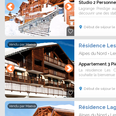
t prix. Profitez d'un moment en famille
Studio 2 Personne
tes de l'Espace Diamant !
Lagrange Prestige au
découvrir une des stati
Début de séjour le 
Vendu par
Maeva
Alpes du Nord
Les
-
Appartement 3 Pi
La résidence Les C
souhaite la bienvenue
Début de séjour le 
Vendu par
Maeva
Alpes du Nord
Les
-