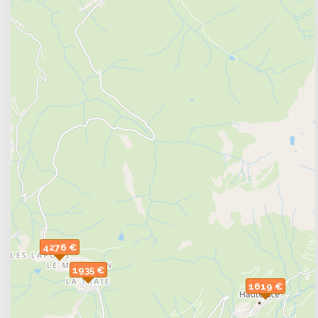
Express vous trouve une location de vacances à peti
durant les vacances scolaire partir skiez sur les pis
4276 €
1935 €
1619 €