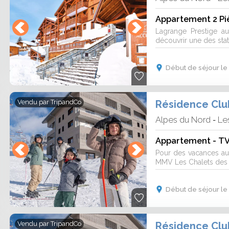
Appartement 2 Pi
Lagrange Prestige au
découvrir une des stati
Début de séjour le 
Vendu par
TripandCo
Alpes du Nord
Les
-
Appartement - TV 
Pour des vacances au 
MMV Les Chalets des C
Début de séjour le 
Vendu par
TripandCo