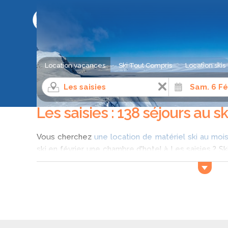
LE COMPARATEUR DE SÉJOUR AU SKI
Location vacances
Ski Tout Compris
Location skis
Séjour ski
Alpes du Nord
Savoie
Les saisies
Les saisies : 138 séjours au sk
Vous cherchez
une location de matériel ski au mois
ski en février, une chambre d'hotel à Les saisies ?
offres pour un séjour ski à Les saisies au mois de fév
est le moins cher lors de votre séjour à Les saisie
mois de février à Les saisies (
Alpes du Nord
).
Vacances au ski station les Saisies en févri
Les Saisies est une station de ski située dans l