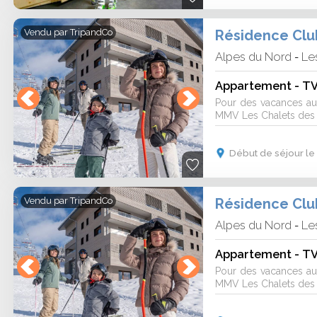
Vendu par
TripandCo
Alpes du Nord
Les
-
Appartement - TV 
Pour des vacances au 
MMV Les Chalets des C
Début de séjour le 
Vendu par
TripandCo
Alpes du Nord
Les
-
Pour des vacances au 
MMV Les Chalets des C