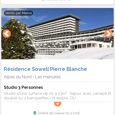
Vendu par
Maeva
Résidence Sowell Pierre Blanche
Alpes du Nord
Les menuires
-
Studio 3 Personnes
Studio d'une surface de 20 à 23m² : Séjour avec canapé lit
double ou 2 banquettes + lit simple. OU ...
Début de séjour le 3 Avril