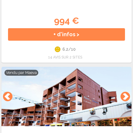
994 €
+ d'infos >
6.2/10
14 AVIS SUR 2 SITES
Vendu par
Maeva