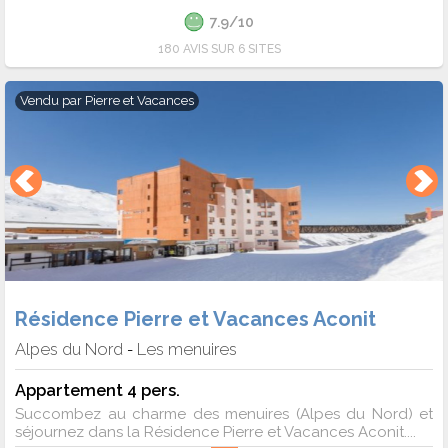
7.9/10
180 AVIS SUR 6 SITES
Vendu par
Pierre et Vacances
Résidence Pierre et Vacances Aconit
Alpes du Nord
Les menuires
-
Appartement 4 pers.
Succombez au charme des menuires (Alpes du Nord) et
séjournez dans la Résidence Pierre et Vacances Aconit....