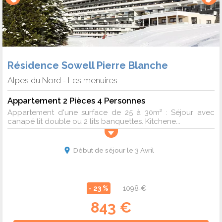
Résidence Sowell Pierre Blanche
Alpes du Nord
Les menuires
-
Appartement 2 Pièces 4 Personnes
Appartement d'une surface de 25 à 30m² : Séjour avec
canapé lit double ou 2 lits banquettes. Kitchene...
Début de séjour le 3 Avril
- 23 %
1098 €
843 €