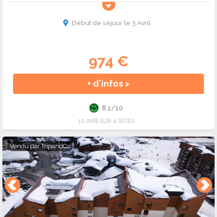
Début de séjour le 3 Avril
974 €
+ d'infos >
8.1/10
10 AVIS SUR 4 SITES
Vendu par
TripandCo