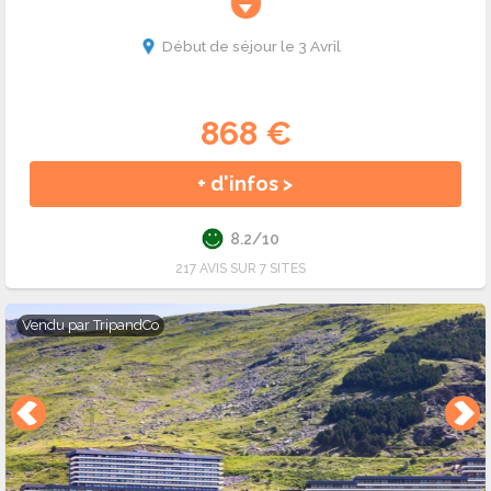
Début de séjour le 3 Avril
868 €
+ d'infos >
8.2/10
217 AVIS SUR 7 SITES
Vendu par
TripandCo