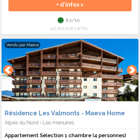
+ d'infos >
8.2/10
217 AVIS SUR 7 SITES
Vendu par
Maeva
Résidence Les Valmonts - Maeva Home
Alpes du Nord
Les menuires
-
Appartement Sélection 1 chambre (4 personnes)