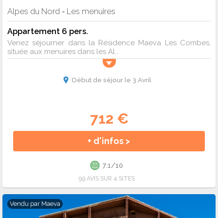
Alpes du Nord
Les menuires
-
Appartement 6 pers.
Venez séjourner dans la Résidence Maeva Les Combes,
située aux menuires dans les Al...
Début de séjour le 3 Avril
712 €
+ d'infos >
7.1/10
99 AVIS SUR 4 SITES
Vendu par
Maeva