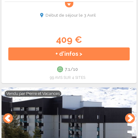
Début de séjour le 3 Avril
409 €
+ d'infos >
7.1/10
99 AVIS SUR 4 SITES
Vendu par
Pierre et Vacances