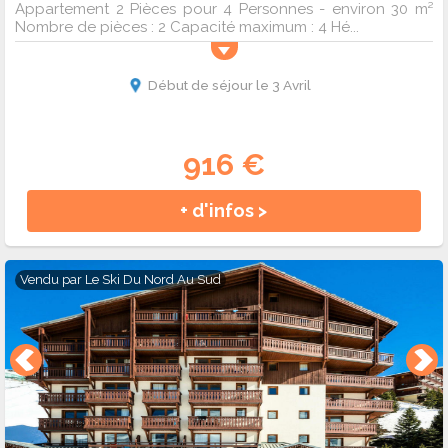
Appartement 2 Pièces pour 4 Personnes - environ 30 m²
Nombre de pièces : 2 Capacité maximum : 4 Hé...
Début de séjour le 3 Avril
916 €
+ d'infos >
Vendu par
Le Ski Du Nord Au Sud