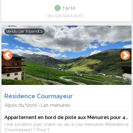
7.9/10
180 AVIS SUR 6 SITES
Vendu par
TripandCo
Résidence Courmayeur
Alpes du Nord
Les menuires
-
Appartement en bord de piste aux Ménuires pour 4 personnes - 4 pers. - 34m2 - TV
Une location pas chère au ski à Les menuires (Résidence
Courmayeur) ? Pour t...