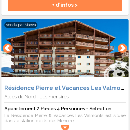
+ d'infos >
Vendu par
Maeva
Résidence Pierre et Vacances Les Valmonts
Alpes du Nord
Les menuires
-
Appartement 2 Pièces 4 Personnes - Sélection
La Résidence Pierre & Vacances Les Valmonts est située
dans la station de ski des Menuire...