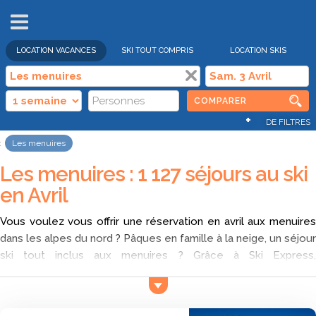
VENTES
FLASH
LOCATION VACANCES
SKI TOUT COMPRIS
LOCATION SKIS
COMPARER
+
DE FILTRES
Les menuires
Les menuires : 1 127 séjours au ski
en Avril
Vous voulez vous offrir une réservation en avril aux menuires
dans les alpes du nord ? Pâques en famille à la neige, un séjour
ski tout inclus aux menuires ? Grâce à Ski Express,
comparateur de séjour au ski, comparez les offres pour des
vacances aux sports d'hiver aux menuires en avril et trouvez
parmi les offres qui répondent à vos critères qui est le moins