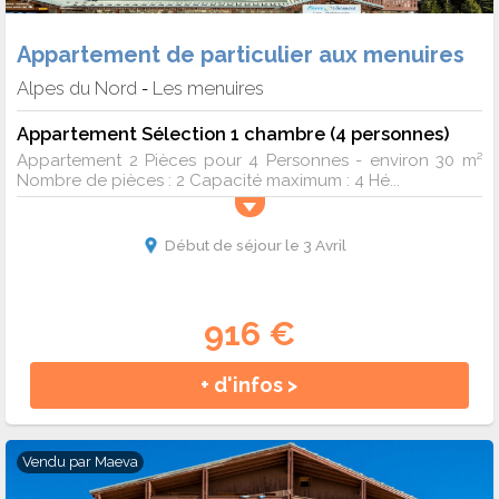
Appartement de particulier aux menuires
Alpes du Nord
Les menuires
-
Appartement Sélection 1 chambre (4 personnes)
Appartement 2 Pièces pour 4 Personnes - environ 30 m²
Nombre de pièces : 2 Capacité maximum : 4 Hé...
Début de séjour le 3 Avril
916 €
+ d'infos >
Vendu par
Maeva