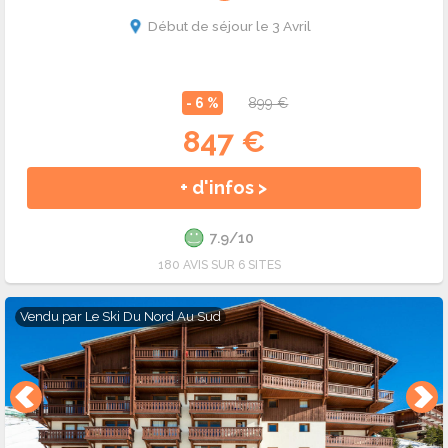
Début de séjour le 3 Avril
- 6 %
899 €
847 €
+ d'infos >
7.9/10
180 AVIS SUR 6 SITES
Vendu par
Le Ski Du Nord Au Sud