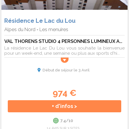
Résidence Le Lac du Lou
Alpes du Nord
Les menuires
-
VAL THORENS STUDIO 4 PERSONNES LUMINEUX AU PIED DES PISTES - 4 pers. - 24m2 - TV - Animaux admis
La résidence Le Lac Du Lou vous souhaite la bienvenue
pour un week-end, une semaine ou plus aux sports d'hi...
Début de séjour le 3 Avril
974 €
+ d'infos >
7.4/10
14 AVIS SUR 3 SITES