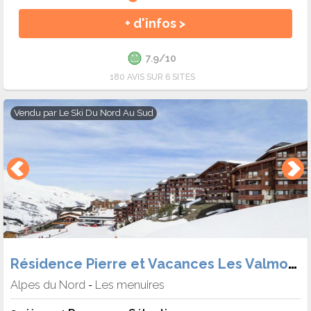
+ d'infos >
7.9/10
180 AVIS SUR 6 SITES
Vendu par
Le Ski Du Nord Au Sud
Résidence Pierre et Vacances Les Valmonts
Alpes du Nord
Les menuires
-