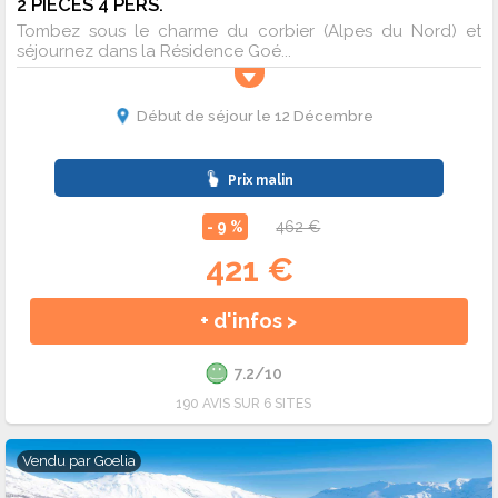
2 PIECES 4 PERS.
Tombez sous le charme du corbier (Alpes du Nord) et
séjournez dans la Résidence Goé...
Début de séjour le 12 Décembre
Prix malin
- 9 %
462 €
421 €
+ d'infos >
7.2/10
190 AVIS SUR 6 SITES
Vendu par
Goelia