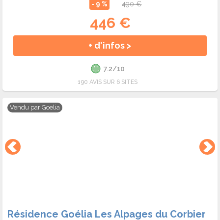
- 9 %
490 €
446 €
+ d'infos >
7.2/10
190 AVIS SUR 6 SITES
Vendu par
Goelia
Résidence Goélia Les Alpages du Corbier