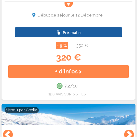
studio, une chambre d'hôtel ou d'un chalet au style
montagnard. La station de ski Le Corbier vous souhaite un
Début de séjour le 12 Décembre
agréable séjour dans les Alpes du Nord pour vos vacances de
décembre.
Prix malin
- 9 %
350 €
320 €
+ d'infos >
7.2/10
190 AVIS SUR 6 SITES
Vendu par
Goelia