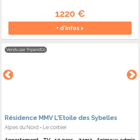
1220 €
+ d'infos >
Vendu par
TripandCo
Résidence MMV L'Etoile des Sybelles
Alpes du Nord
Le corbier
-
Appartement - TV - 10 pers. - 74m2 - Animaux admis