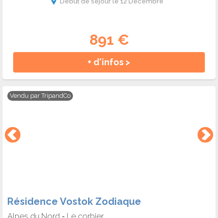
Début de séjour le 12 Décembre
891 €
+ d'infos >
Vendu par
TripandCo
Résidence Vostok Zodiaque
Alpes du Nord
Le corbier
-