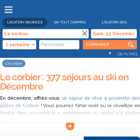
VENTES
FLASH
LOCATION VACANCES
SKI TOUT COMPRIS
LOCATION SKIS
COMPARER
+
DE FILTRES
Le corbier
Le corbier : 377 séjours au ski en
Décembre
En décembre, offrez-vous
un séjour de rêve à proximité de
pistes de Corbier
! Vous pourrez fêter noël ou le réveillon e
famille dans un somptueux appartement ou chalet à la station
Le Corbier. Pour cela, comparez différentes offres sur Ski
Express, elles sont classées de la moins chère à la plus chère,
trouvez celle qui vous convient et réservez.