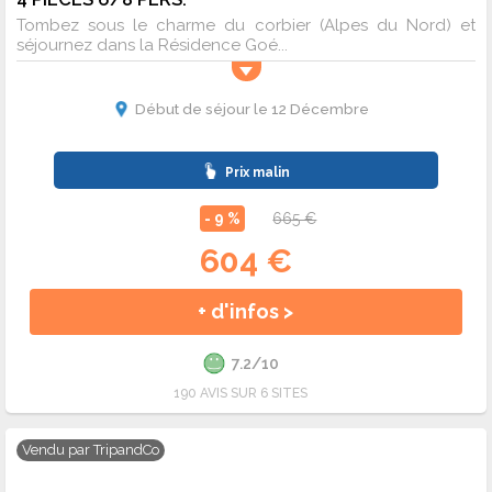
Tombez sous le charme du corbier (Alpes du Nord) et
séjournez dans la Résidence Goé...
Début de séjour le 12 Décembre
Prix malin
- 9 %
665 €
604 €
+ d'infos >
7.2/10
190 AVIS SUR 6 SITES
Vendu par
TripandCo