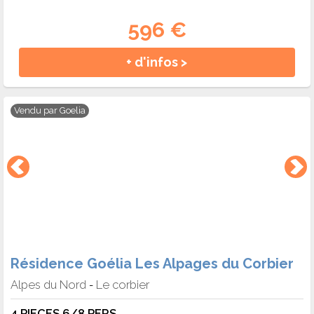
596 €
+ d'infos >
Vendu par
Goelia
Résidence Goélia Les Alpages du Corbier
Alpes du Nord
Le corbier
-
4 PIECES 6/8 PERS.