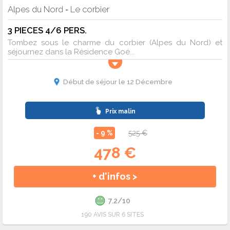
Alpes du Nord
Le corbier
-
3 PIECES 4/6 PERS.
Tombez sous le charme du corbier (Alpes du Nord) et
séjournez dans la Résidence Goé...
Début de séjour le 12 Décembre
Prix malin
- 9 %
525 €
478 €
+ d'infos >
7.2/10
190 AVIS SUR 6 SITES