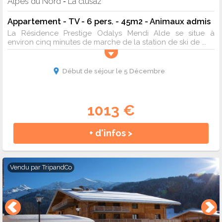
Alpes du Nord
La clusaz
-
Appartement - TV - 6 pers. - 45m2 - Animaux admis
La Résidence Prestige Odalys Mendi Alde se situe à
environ cinq minutes de marche de la station de ski de ...
Début de séjour le 5 Décembre
1013 €
+ d'infos >
Vendu par
TripandCo