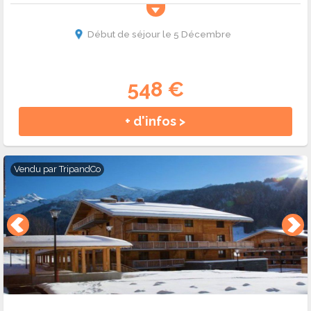
Début de séjour le 5 Décembre
548 €
+ d'infos >
Vendu par
TripandCo