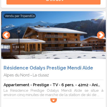
Vendu par
TripandCo
Résidence Odalys Prestige Mendi Alde
Alpes du Nord
La clusaz
-
Appartement - Prestige - TV - 6 pers. - 42m2 - Animaux admis
La Résidence Prestige Odalys Mendi Alde se situe à
environ cinq minutes de marche de la station de ski de ...