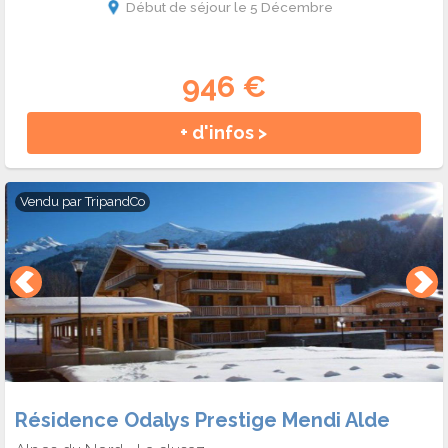
Début de séjour le 5 Décembre
946 €
+ d'infos >
Vendu par
TripandCo
Résidence Odalys Prestige Mendi Alde