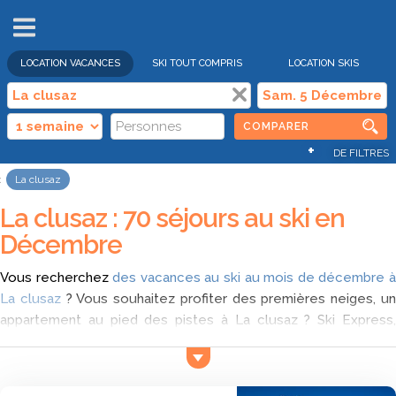
VENTES
FLASH
LOCATION VACANCES
SKI TOUT COMPRIS
LOCATION SKIS
COMPARER
+
DE FILTRES
La clusaz
La clusaz : 70 séjours au ski en
Décembre
Vous recherchez
des vacances au ski au mois de décembre 
La clusaz
? Vous souhaitez profiter des premières neiges, u
appartement au pied des pistes à La clusaz ? Ski Express,
comparateur de vacances au ski, vous aide à comparer les
offres pour un séjour au ski tout compris à La clusaz en
décembre et trouvez parmi la liste d'offres qui est le moins