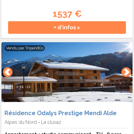
1537 €
+ d'infos >
Vendu par
TripandCo
Résidence Odalys Prestige Mendi Alde
Alpes du Nord
La clusaz
-