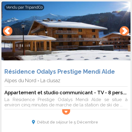
Vendu par
TripandCo
Résidence Odalys Prestige Mendi Alde
Alpes du Nord
La clusaz
-
Appartement et studio communicant - TV - 8 pers. - 65m2 - Animaux admis
La Résidence Prestige Odalys Mendi Alde se situe à
environ cinq minutes de marche de la station de ski de ...
Début de séjour le 5 Décembre