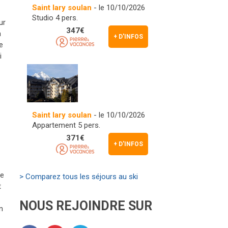
Saint lary soulan
- le 10/10/2026
Studio 4 pers.
ur
347€
a
+ D'INFOS
e
i
Saint lary soulan
- le 10/10/2026
Appartement 5 pers.
371€
+ D'INFOS
re
> Comparez tous les séjours au ski
t
NOUS REJOINDRE SUR
n