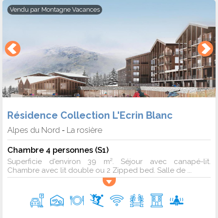
Vendu par
Montagne Vacances
Résidence Collection L'Ecrin Blanc
Alpes du Nord
La rosière
-
Chambre 4 personnes (S1)
Superficie d'environ 39 m². Séjour avec canapé-lit.
Chambre avec lit double ou 2 Zipped bed. Salle de ...