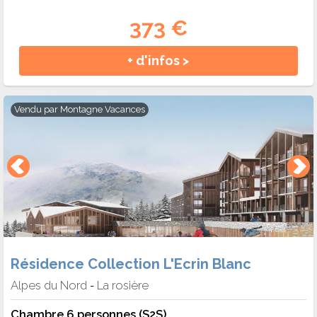
373 €
+ d'infos >
Vendu par
Montagne Vacances
Résidence Collection L'Ecrin Blanc
Alpes du Nord
La rosière
-
Chambre 6 personnes (S2S)