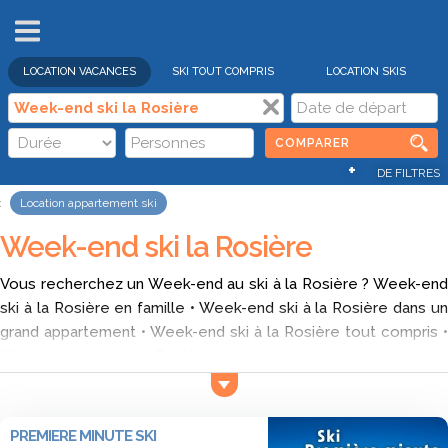
VENTES
FLASH
LOCATION VACANCES
SKI TOUT COMPRIS
LOCATION SKIS
COMPARER
+
DE FILTRES
Location appartement ski
Week-end ski la Rosière
Vous recherchez un Week-end au ski à la Rosière ? Week-end
ski à la Rosière en famille • Week-end ski à la Rosière dans un
grand appartement • Week-end ski à la Rosière tout compris •
Week-end ski à la Rosière proche des écoles de ski •
comparez toutes les locations de Week-end dans la station
ski de la Rosière et trouvez un Week-end au ski à la Rosière
pas cher avec Ski Express
PREMIERE MINUTE SKI