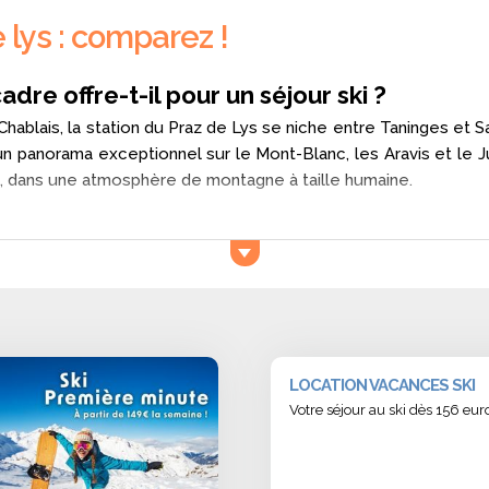
 lys : comparez !
dre offre-t-il pour un séjour ski ?
u Chablais, la station du Praz de Lys se niche entre Taninges e
 un panorama exceptionnel sur le Mont-Blanc, les Aravis et le J
te, dans une atmosphère de montagne à taille humaine.
s unique pour un séjour ski ?
nd sur 55 km de pistes, parfaitement adaptées à tous les ni
Alpes
, tandis que les débutants profitent de larges espaces 
ec une neige réputée pour sa qualité tout l’hiver.
il autant les familles ?
LOCATION VACANCES SKI
met tout en œuvre pour accueillir parents et enfants dans les 
Votre séjour au ski dès 156 e
à chacun d’évoluer à son rythme. Les clubs enfants organis
de détente sur une terrasse ensoleillée.