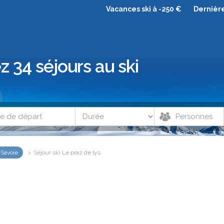
Vacances ski à -250 €
Dernièr
z 34 séjours au ski
-Savoie
Séjour ski Le praz de lys