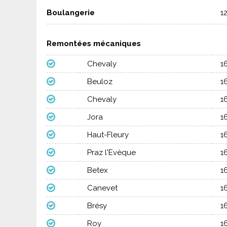
Boulangerie
1
Quelles stations voisines visiter depuis Le 
Les Gets,
Samoëns
et
Morzine
se trouvent à proxi
panoramas et ambiances, tout en restant dans un cad
Remontées mécaniques
Chevaly
1
Quelle période est idéale pour profiter d’un
De décembre à avril, la neige recouvre généreusem
Beuloz
1
scolaires, tandis que mars séduit par son ensoleille
Chevaly
1
Pourquoi réserver un séjour ski au Praz de 
Jora
1
En choisissant Ski Express, vous comparez en un clin
Haut-Fleury
1
rythme. Découvrez une station authentique, un domai
Praz l'Evèque
1
Betex
1
Canevet
1
Brésy
1
Roy
1