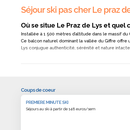
Séjour ski pas cher Le praz de
Où se situe Le Praz de Lys et quel ca
Installée à 1 500 mètres d’altitude dans le massif d
Ce balcon naturel dominant la vallée du Giffre offre
Lys conjugue authenticité, sérénité et nature intac
Qu’est-ce qui rend le domaine du Praz de Ly
Le domaine skiable du Praz de Lys - Sommand s’éte
pistes du Haut-Fleury pour admirer la
vue sur les 
plateaux, le domaine allie glisse et contemplation, av
Coups de coeur
Pourquoi un séjour ski au Praz de Lys séduit-
PREMIERE MINUTE SKI
Labellisée Famille Plus, la station du Praz de Lys 
Séjours au ski à partir de 148 euros/sem
ludiques et les écoles de ski locales permettent 
savourent une descente panoramique ou un moment 