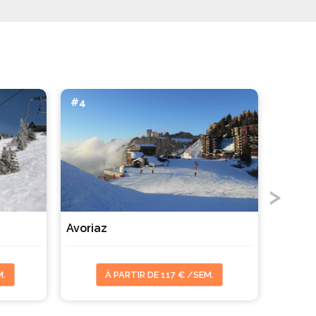
#4
#5
Avoriaz
Flaine
M.
À PARTIR DE 117 € /SEM.