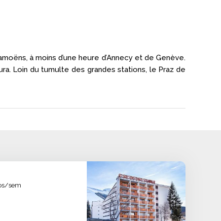
t Samoëns, à moins d’une heure d’Annecy et de Genève.
ura. Loin du tumulte des grandes stations, le Praz de
veaux. Les skieurs chevronnés s’aventurent sur les
sécurisés. Entouré de forêts de sapins et de vastes
meilleures conditions. Les pistes faciles, les zones
uros/sem
ent des activités variées, pendant que les parents