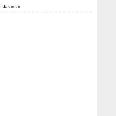
m du centre
s complètent le séjour en offrant d’autres pistes,
montagnes, février attire les familles en vacances
mule tout compris, pour des vacances adaptées à votre
 cimes enneigées.