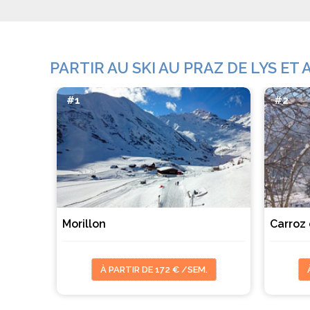
PARTIR AU SKI AU PRAZ DE LYS ET
#1
#2
Morillon
Carroz
.
À PARTIR DE 172 € /SEM.