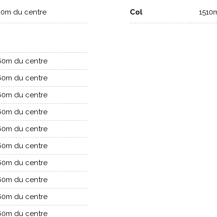
20m du centre
Col
1510
Praz de Lys ?
mité, parfaites pour une escapade à la journée. Ces station
re authentique du Haut-Giffre.
60m du centre
 séjour ski au Praz de Lys ?
ent le domaine. Janvier offre le calme et la sérénité des 
60m du centre
ment et ses terrasses animées.
60m du centre
Lys avec Ski Express ?
60m du centre
 d’œil les séjours ski au Praz de Lys : location simple ou for
60m du centre
ne à taille humaine et un décor exceptionnel, entre sapins et
60m du centre
60m du centre
60m du centre
60m du centre
60m du centre