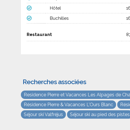
Hôtel
1
Buchilles
1
Restaurant
8
Recherches associées
Residence Pierre et Vacances Les Alpages de Cha
Résidence Pierre & Vacances L'Ours Blanc
Rési
Séjour ski Valfréjus
Séjour ski au pied des pistes