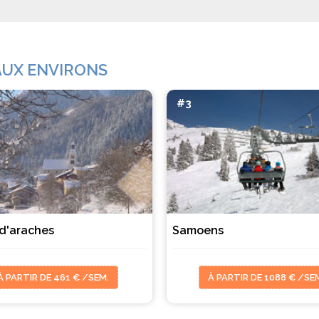
 AUX ENVIRONS
#3
 d'araches
Samoens
À PARTIR DE 461 € /SEM.
À PARTIR DE 1088 € /SE