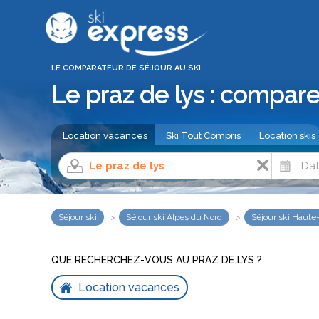
LE COMPARATEUR DE SÉJOUR AU SKI
Le praz de lys : compare
Location vacances
Ski Tout Compris
Location skis
Séjour ski
Séjour ski Alpes du Nord
Séjour ski Haute
QUE RECHERCHEZ-VOUS AU PRAZ DE LYS ?
Location vacances