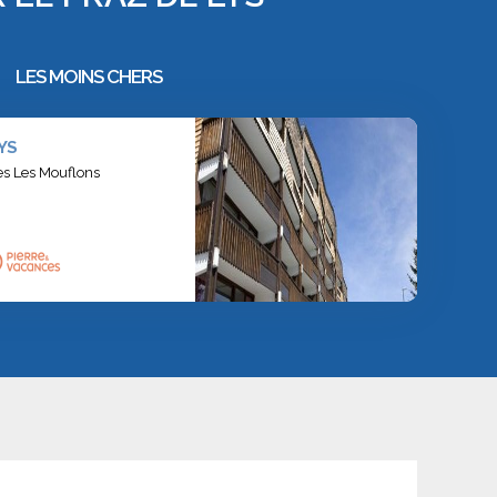
LES MOINS CHERS
vis, et par temps clair, le lac Léman. Les descentes
t sapins givrés et chalets d’alpage, en fait un lieu
YS
es Les Mouflons
s et des animations pour enfants. Ces rendez-vous
y découvre des chapelles baroques, des marchés
témoigne d’un attachement fort aux racines locales.
sauna ou découvrir la région à travers des balades en
mière dore les sommets enneigés.