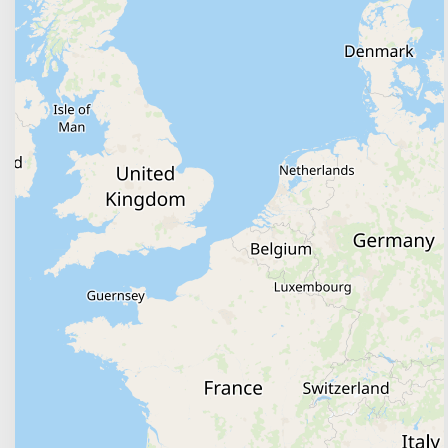
hébergements : studios, appartement et chalets 
trouvez celui qui vous convient le mieux.Certaines
une piscine chauffée, un restaurant sur place, un 
et connexion wifi. Bonnes vacances à Cauterets.