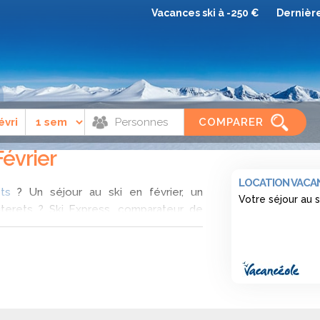
Vacances ski à -250 €
Dernièr
ets
Février
COMPARER
Février
LOCATION VACAN
ts
? Un séjour au ski en février, un
Votre séjour au 
terets ? Ski Express, comparateur de
 pour un séjour au ski tout compris à
fres qui est le moins cher lors de votre
février à Cauterets (
Pyrénées
).
février