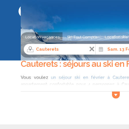
LE COMPARATEUR DE SÉJOUR AU SKI
Location vacances
Ski Tout Compris
Location skis
Séjour ski
Pyrénées
Hautes-Pyrénées
Cauter
Cauterets : séjours au ski en 
Vous voulez
un séjour ski en février à Cautere
appartement confortable pour 4 personnes à Cau
vacances au ski, vous aide à comparer les offres
Cauterets en février et trouvez parmi la liste d'of
séjour à Cauterets pour une réservation à l'hotel en 
Vos vacances au ski à Cauterets en 